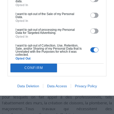
data.
Opted In
I want to opt-out of the Sale of my Personal
Data.
Opted In
I want to opt-out of processing my Personal
Data for Targeted Advertising.
Opted In
I want to opt-out of Collection, Use, Retention,
Sale, and/or Sharing of my Personal Data that Is
Unrelated with the Purposes for which it was
collected.
Opted Out
RÉNOVATION DE MAISON: QUEL
CONFIRM
PRIX POUR UNE RÉNOVATION
COMPLÈTE ?
Data Deletion
Data Access
Privacy Policy
La grosse rénovation concerne les travaux plus complexes
pour lesquels on fait appel à des professionnels, tels
l’abattement des murs, la création de cloisons, la plomberie, la
maçonnerie…Tous travaux qui nécessitent des