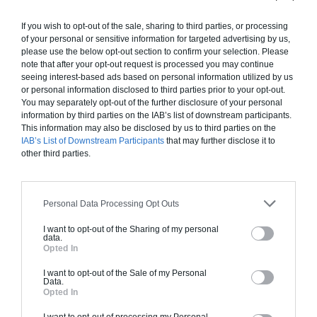
sera utile de repeindre ou changer les portes des
éléments et au besoin recouvrir le plan de travail
If you wish to opt-out of the sale, sharing to third parties, or processing
of your personal or sensitive information for targeted advertising by us,
à l’aide d’un enduit effet béton qui lui redonnera
please use the below opt-out section to confirm your selection. Please
modernité et élégance. En ce qui concerne la salle
note that after your opt-out request is processed you may continue
de bains, le principe restera le même. Changez de
seeing interest-based ads based on personal information utilized by us
or personal information disclosed to third parties prior to your opt-out.
meubles si trop marqués par le temps et
You may separately opt-out of the further disclosure of your personal
repeindre le carrelage, la vasque et la baignoire
information by third parties on the IAB’s list of downstream participants.
avec un enduit spécial adapté à la porcelaine. Ces
This information may also be disclosed by us to third parties on the
petits travaux peuvent parfois être un peu
IAB’s List of Downstream Participants
that may further disclose it to
other third parties.
coûteux mais apporteront une réelle plus-value
et amélioration de votre maison.
Personal Data Processing Opt Outs
Si vous tenez à garder vos meubles anciens, il
I want to opt-out of the Sharing of my personal
suffit de les repeindre ou de passer une patine
data.
Opted In
adaptée pour leur redonner une seconde vie.
N’hésitez pas à les changer de pièce ou les
I want to opt-out of the Sale of my Personal
Data.
confier à un garde meuble, le temps des visites.
Opted In
Parfois, le mélange de style peut également être