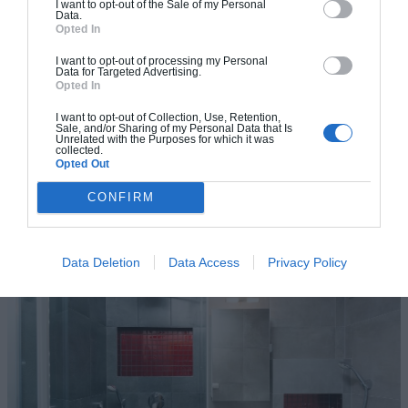
I want to opt-out of the Sale of my Personal
delà de l’imagination. Tous les types de technologie et
Data.
Opted In
accessoires sophistiqués sont disponibles partout.
I want to opt-out of processing my Personal
Tout ce que vous devez faire est de se faire une idée de
Data for Targeted Advertising.
votre budget. Ainsi, avant de faire un achat, assurez-vous que
Opted In
vous avez exploré toutes vos options.
I want to opt-out of Collection, Use, Retention,
Sale, and/or Sharing of my Personal Data that Is
Unrelated with the Purposes for which it was
collected.
Demander une Estimation Personnalisée
Opted Out
CONFIRM
Data Deletion
Data Access
Privacy Policy