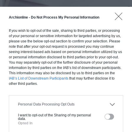
Archionline -
Do Not Process My Personal Information
If you wish to opt-out of the sale, sharing to third parties, or processing
of your personal or sensitive information for targeted advertising by us,
please use the below opt-out section to confirm your selection. Please
note that after your opt-out request is processed you may continue
seeing interest-based ads based on personal information utilized by us
or personal information disclosed to third parties prior to your opt-out.
You may separately opt-out of the further disclosure of your personal
information by third parties on the IAB’s list of downstream participants.
This information may also be disclosed by us to third parties on the
IAB’s List of Downstream Participants
that may further disclose it to
other third parties.
FAITES LE TOUR DES TUYAUX
SANITAIRES
Personal Data Processing Opt Outs
I want to opt-out of the Sharing of my personal
Toutes les rénovations de salle de bains semblent
data.
incomplètes sans le remplacement des robinetteries
Opted In
sanitaires
. Aujourd’hui, l’industrie sanitaire a progressé au-