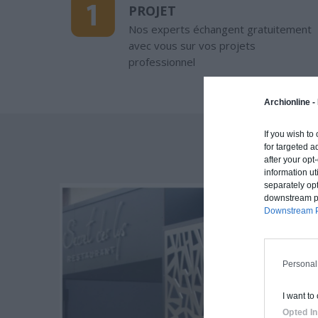
PROJET
Nos experts échangent gratuitement
avec vous sur vos projets
professionnel
Archionline -
If you wish to
for targeted a
after your op
information ut
separately opt
downstream par
Downstream P
Personal
I want to
Opted In