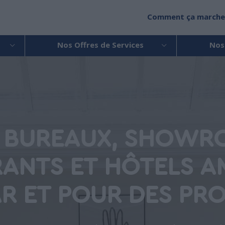
Comment ça marche
Nos Offres de Services
Nos
 BUREAUX, SHOWR
ANTS ET HÔTELS 
R ET POUR DES PRO