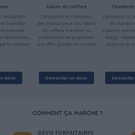
ants
Salons de coiffure
Chambres 
s restaurants
Conception et réalisation
Décoration et
en franchise
des travaux pour vos salons
de chambres
ce nationale
de coiffure franchisé ou
espaces d’accue
 les devantures,
indépendant en proposant
lounge. Mobili
que les travaux
une offre globale clé en main
proposé en of
n devis
Demander un devis
Demander 
COMMENT ÇA MARCHE ?
DEVIS FORFAITAIRES