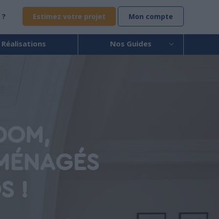
 ?
Estimez votre projet
Mon compte
 Réalisations
Nos Guides
OOM,
AMÉNAGÉS
S !