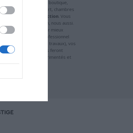
e bureau, création de boutique,
howroom, salles de sport, chambres
n
fort
taux de satisfaction
. Vous
onnel ? Cela tombe bien, nous aussi.
us accompagneront pour mieux
apes de votre projet professionnel
mis, ERP, appel d’offre, travaux), vos
es prix du marché et vous feront
 des professionnels expérimentés et
ec nos experts
TIGE
·