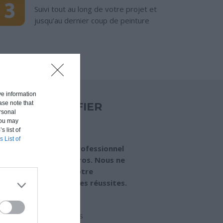
Suivi tout au long de votre projet et
jusqu’au dernier coup de peinture
ive information
ase note that
I NOUS CONFIER
rsonal
ROJET ?
 You may
s list of
s List of
u’un aménagement professionnel
de vie où vous jouez gros. Nous ne
au hasard pour tenir notre
e de vos projet que des réussites.
us réalisons vos projets