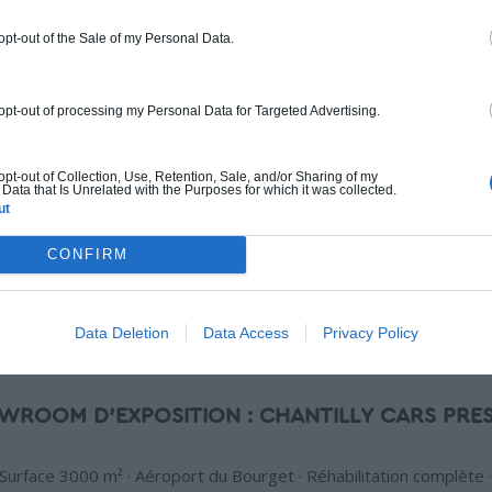
d’aménagement d
conception de s
 opt-out of the Sale of my Personal Data.
d’Hotels avec u
êtes un professi
Nos experts vo
 opt-out of processing my Personal Data for Targeted Advertising.
anticiper les ét
(conception, per
 opt-out of Collection, Use, Retention, Sale, and/or Sharing of my
délais, les just
Data that Is Unrelated with the Purposes for which it was collected.
travailler avec
ut
réactifs.
CONFIRM
Echanger av
Data Deletion
Data Access
Privacy Policy
WROOM D'EXPOSITION : CHANTILLY CARS PRES
Surface 3000 m² · Aéroport du Bourget · Réhabilitation complète 