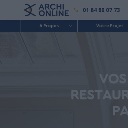
01 84 80 07 73
A Propos
Votre Projet
VOS
RESTAUR
PA