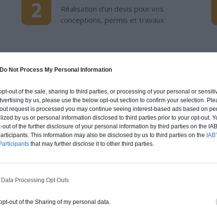
Réalisation d’un devis pour vos
conceptions, permis et travaux
Do Not Process My Personal Information
 opt-out of the sale, sharing to third parties, or processing of your personal or sensit
dvertising by us, please use the below opt-out section to confirm your selection. Ple
POURQUO
t-out request is processed you may continue seeing interest-based ads based on pe
VOTRE P
ilized by us or personal information disclosed to third parties prior to your opt-out.
-out of the further disclosure of your personal information by third parties on the IAB’
ticipants. This information may also be disclosed by us to third parties on the
IAB’
Nous savons q
articipants
that may further disclose it to other third parties.
est un projet 
laissons rien 
promesse: Fair
 Data Processing Opt Outs
 opt-out of the Sharing of my personal data.
Depuis 2013, no