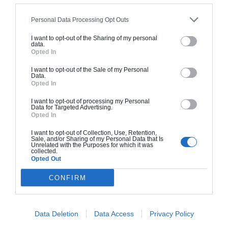
À partir de
1500 € TTC / m2
Personal Data Processing Opt Outs
I want to opt-out of the Sharing of my personal
data.
Opted In
I want to opt-out of the Sale of my Personal
Data.
Opted In
I want to opt-out of processing my Personal
Data for Targeted Advertising.
Maisons traditionnelles
Opted In
La maison traditionnelle est constituée de matériaux
I want to opt-out of Collection, Use, Retention,
Sale, and/or Sharing of my Personal Data that Is
économiquement intéressants tels que la brique, le
Unrelated with the Purposes for which it was
collected.
béton, le parpaing, le ciment, etc. Nos plans de maisons
Opted Out
modernes sont disponibles pour :
CONFIRM
Plans de maison traditionnelle 3 chambres
Plans de maison traditionnelle 4 chambres
Plans de maison traditionnelle avec étage
Data Deletion
Data Access
Privacy Policy
Plans de maison traditionnelle avec garage