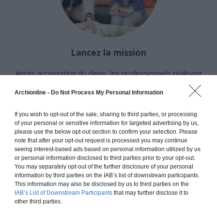
Lancez la mission
Après acceptation du devis, les professionnels réalisent
votre projet.
Archionline -
Do Not Process My Personal Information
COMMENCER
If you wish to opt-out of the sale, sharing to third parties, or processing
of your personal or sensitive information for targeted advertising by us,
please use the below opt-out section to confirm your selection. Please
note that after your opt-out request is processed you may continue
NOS COLLECTIONS DE PLANS DE MAISONS
seeing interest-based ads based on personal information utilized by us
or personal information disclosed to third parties prior to your opt-out.
Découvrez gratuitement plus de 600 plans de maison!
You may separately opt-out of the further disclosure of your personal
Choisissez le type de plans de maison qui vous
information by third parties on the IAB’s list of downstream participants.
intéresse : maison en bois, maison moderne ou
This information may also be disclosed by us to third parties on the
IAB’s List of Downstream Participants
that may further disclose it to
maison traditionnelle.
other third parties.