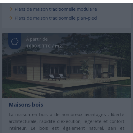
Plans de maison traditionnelle modulaire
Plans de maison traditionnelle plain-pied
À partir de
1600 € TTC / m2
Maisons bois
La maison en bois a de nombreux avantages : liberté
architecturale, rapidité d’exécution, légèreté et confort
intérieur. Le bois est également naturel, sain et