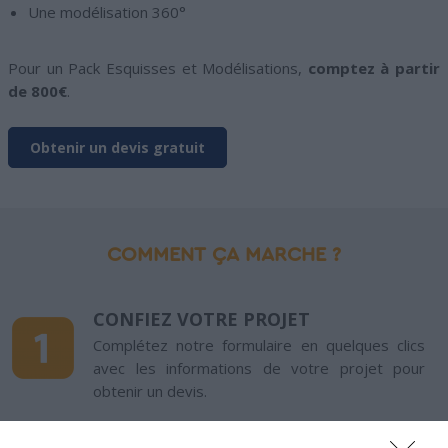
Une modélisation 360°
Pour un Pack Esquisses et Modélisations,
comptez à partir
de 800€
.
Obtenir un devis gratuit
COMMENT ÇA MARCHE ?
CONFIEZ VOTRE PROJET
Complétez notre formulaire en quelques clics
avec les informations de votre projet pour
obtenir un devis.