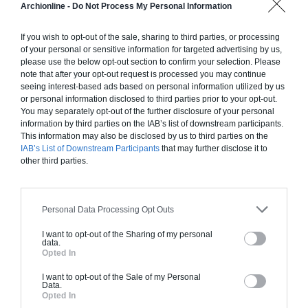
ÉCHANGEZ AVEC NOS EXPERTS
Archionline -
Do Not Process My Personal Information
Nos experts vous apportent des conseils sur-
mesure, réalisent un devis avec des
If you wish to opt-out of the sale, sharing to third parties, or processing
of your personal or sensitive information for targeted advertising by us,
professionnels de confiance proches de chez
please use the below opt-out section to confirm your selection. Please
vous.
note that after your opt-out request is processed you may continue
seeing interest-based ads based on personal information utilized by us
or personal information disclosed to third parties prior to your opt-out.
LANCEZ LA MISSION
You may separately opt-out of the further disclosure of your personal
information by third parties on the IAB’s list of downstream participants.
Après acceptation du devis, les professionnels
This information may also be disclosed by us to third parties on the
réalisent votre projet et votre expert habitat
IAB’s List of Downstream Participants
that may further disclose it to
other third parties.
vous accompagne jusqu’à la livraison de vos
travaux.
Personal Data Processing Opt Outs
I want to opt-out of the Sharing of my personal
data.
Opted In
COMMENCEZ VOTRE PROJET
I want to opt-out of the Sale of my Personal
Data.
Opted In