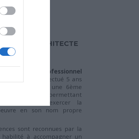
E QU'UN ARCHITECTE
cte est un professionnel
tat
(DE) qui a effectué 5 ans
t le plus souvent une 6ème
lémentaire lui permettant
’Habilitation à exercer la
’oeuvre en son nom propre
nces sont reconnues par la
st habilité à accompagner un