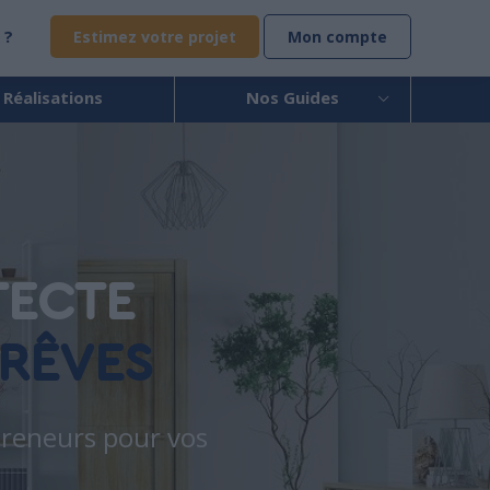
 ?
Estimez votre projet
Mon compte
 Réalisations
Nos Guides
TECTE
RÊVES
epreneurs pour vos