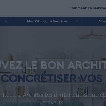
Comment ça marche
Nos Offres de Services
Nos
VEZ LE BON ARCHI
 CONCRÉTISER VOS 
hitectes, Architectes d'intérieur & Entr
travaux