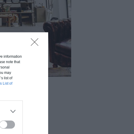
ive information
ase note that
rsonal
 You may
s list of
s List of
CTE ?