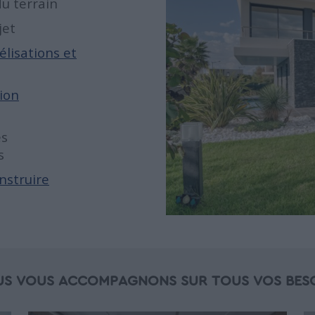
du terrain
jet
élisations et
tion
es
s
nstruire
S VOUS ACCOMPAGNONS SUR TOUS VOS BES