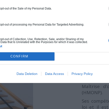
 opt-out of the Sale of my Personal Data.
 opt-out of processing my Personal Data for Targeted Advertising.
QU'EST-C
?
 opt-out of Collection, Use, Retention, Sale, and/or Sharing of my
Data that Is Unrelated with the Purposes for which it was collected.
ut
Un archite
CONFIRM
diplômé d’é
d’études e
année supp
Data Deletion
Data Access
Privacy Policy
d’obtenir l
Maîtrise d
(HMONP).
Ses compéte
loi et il e