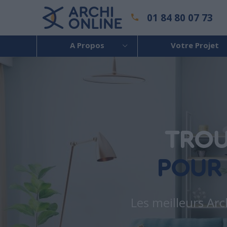
01 84 80 07 73
A Propos
Votre Projet
TROU
POUR
Les meilleurs Arc