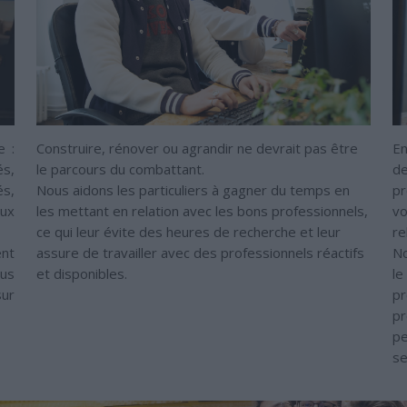
e :
Construire, rénover ou agrandir ne devrait pas être
En
és,
le parcours du combattant.
de
s,
Nous aidons les particuliers à gagner du temps en
pr
aux
les mettant en relation avec les bons professionnels,
vo
ce qui leur évite des heures de recherche et leur
re
ent
assure de travailler avec des professionnels réactifs
No
ous
et disponibles.
le
sur
pr
pr
pe
se