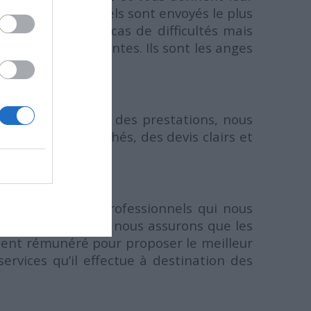
t les professionnels sont envoyés le plus
 votre écoute en cas de difficultés mais
 envies et contraintes. Ils sont les anges
lais ou sur les prix des prestations, nous
. Pas de frais cachés, des devis clairs et
jet.
 mais aussi des professionnels qui nous
s compromis. Nous nous assurons que les
tement rémunéré pour proposer le meilleur
ervices qu’il effectue à destination des