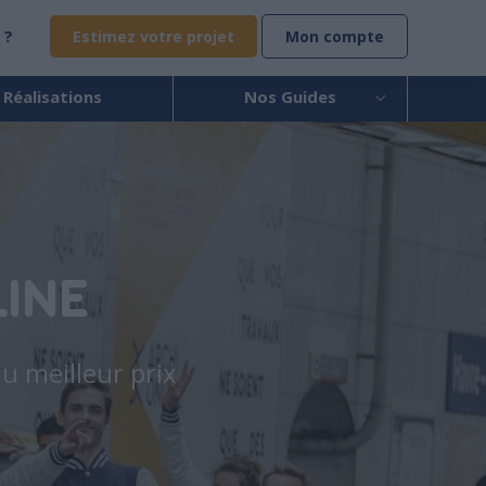
 ?
Estimez votre projet
Mon compte
 Réalisations
Nos Guides
INE
u meilleur prix