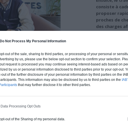
Ensuite, le tra
consiste à cad
proposer rapid
proches de che
des charges af
Enfin, grâce à
Do Not Process My Personal Information
nous vous fais
 opt-out of the sale, sharing to third parties, or processing of your personal or sensit
dvertising by us, please use the below opt-out section to confirm your selection. Ple
t-out request is processed you may continue seeing interest-based ads based on pe
NOS PRINCIPES ÉTHIQUES
ilized by us or personal information disclosed to third parties prior to your opt-out.
-out of the further disclosure of your personal information by third parties on the IAB’
nsparence et l’éthique commerciale.
ticipants. This information may also be disclosed by us to third parties on the
IAB’
articipants
that may further disclose it to other third parties.
 bâtissent notre réputation et sont communément
 Data Processing Opt Outs
ers des travaux
mais aussi les difficultés qui 
 opt-out of the Sharing of my personal data.
ine, nous en faisons un devoir. Nos experts habi