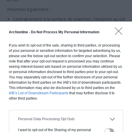
Attention également :
Contrairement à la surface de plancher, l’emprise au sol
ne va pas s’additionner à chacun des niveaux d’une
construction. Très concrètement, cela signifie
Archionline -
Do Not Process My Personal Information
qu’aucune addition ne devrait intervenir dans
l’évaluation de l’emprise au sol (sous réserve de
If you wish to opt-out of the sale, sharing to third parties, or processing
of your personal or sensitive information for targeted advertising by us,
l’architecture du bâtiment ou de l’ensemble du projet
please use the below opt-out section to confirm your selection. Please
qui fait l’objet de la demande d’autorisation de
note that after your opt-out request is processed you may continue
construire).
seeing interest-based ads based on personal information utilized by us
or personal information disclosed to third parties prior to your opt-out.
Après un certain seuil, l’emprise au sol (ainsi que la
You may separately opt-out of the further disclosure of your personal
surface plancher) rend obligatoire le recours à un
information by third parties on the IAB’s list of downstream participants.
architecte. Il est donc obligatoire de recourir à un
This information may also be disclosed by us to third parties on the
architecte à partir de 150 m² dès lors que le bâtiment
IAB’s List of Downstream Participants
that may further disclose it to
other third parties.
développe exclusivement de l’emprise au sol.
Les parties d’emprise au sol non constitutives de
surface de plancher d’une construction développant à
Personal Data Processing Opt Outs
la fois de l’emprise au sol et de la surface de plancher
ne doivent pas être prises en compte dans le cadre du
I want to opt-out of the Sharing of my personal