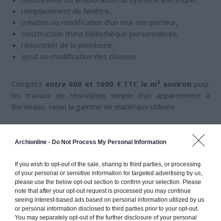
remplacement de fenêtre,
création ou modification d’un mur non porteur,
construction d’une bibliothèque personnalisée,
rénovation de la plomberie,
ajout ou modification des cloisons
Comptez
entre 600 et 1000 € TTC le m² environ
pour
les travaux de rénovation simple d’un appartement à
Bordeaux, selon la gamme de matériaux utilisée
RÉNOVATION LOURDE
Archionline -
Do Not Process My Personal Information
modification de la configuration des pièces,
remplacement ou restauration des cadres de fenêtre,
If you wish to opt-out of the sale, sharing to third parties, or processing
retrait d’une cheminée ou d’un foyer fermé,
of your personal or sensitive information for targeted advertising by us,
please use the below opt-out section to confirm your selection. Please
révision complète du système électrique ou de
note that after your opt-out request is processed you may continue
plomberie et l’isolation,
seeing interest-based ads based on personal information utilized by us
modification ou destruction des murs porteurs,
or personal information disclosed to third parties prior to your opt-out.
You may separately opt-out of the further disclosure of your personal
modification de la structure du plancher