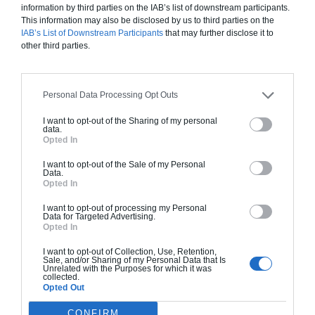
information by third parties on the IAB’s list of downstream participants.
This information may also be disclosed by us to third parties on the
IAB’s List of Downstream Participants
that may further disclose it to
Comptez
entre 1000 et 1800 € TTC le m² environ
pour
other third parties.
des travaux de grosse rénovation d’un appartement à
Bordeaux, selon la gamme de matériaux utilisée.
Personal Data Processing Opt Outs
I want to opt-out of the Sharing of my personal
data.
Opted In
I want to opt-out of the Sale of my Personal
Data.
Opted In
I want to opt-out of processing my Personal
Data for Targeted Advertising.
Opted In
I want to opt-out of Collection, Use, Retention,
Sale, and/or Sharing of my Personal Data that Is
Unrelated with the Purposes for which it was
collected.
Opted Out
CONFIRM