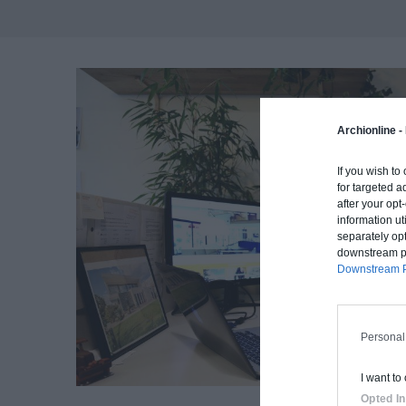
Archionline -
If you wish to
for targeted a
after your op
information ut
separately opt
downstream par
Downstream P
Personal
I want to
Opted In