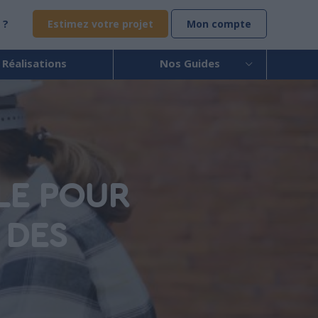
 ?
Estimez votre projet
Mon compte
 Réalisations
Nos Guides
LE POUR
 DES