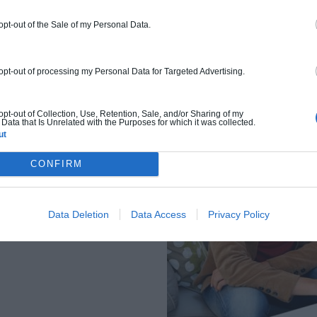
 opt-out of the Sale of my Personal Data.
 opt-out of processing my Personal Data for Targeted Advertising.
 opt-out of Collection, Use, Retention, Sale, and/or Sharing of my
TRE DEVIS
Data that Is Unrelated with the Purposes for which it was collected.
ut
pour vous
le
CONFIRM
apté à votre
le devis afin
plus favorables
Data Deletion
Data Access
Privacy Policy