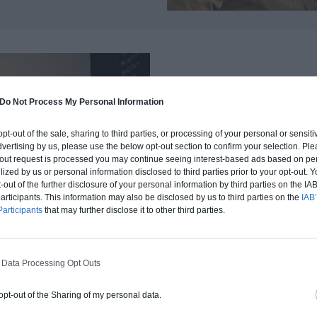
2 - VOTR
Do Not Process My Personal Information
VOUS CO
 opt-out of the sale, sharing to third parties, or processing of your personal or sensit
dvertising by us, please use the below opt-out section to confirm your selection. Ple
t-out request is processed you may continue seeing interest-based ads based on pe
Votre expert h
ilized by us or personal information disclosed to third parties prior to your opt-out.
comprendre les
-out of the further disclosure of your personal information by third parties on the IAB’
vos attentes. 
ticipants. This information may also be disclosed by us to third parties on the
IAB’
articipants
that may further disclose it to other third parties.
marché pour vo
région
et vous
fonction de vot
 Data Processing Opt Outs
 opt-out of the Sharing of my personal data.