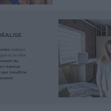
RÉALISE
ionnée
réalisent
gné et au délai
ncement du
ert habitat
rojet bénéficie
sionnel