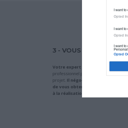
I want to
Opted In
I want to
Opted In
I want to
3 - VOUS RECEVEZ VO
Personal 
Opted O
Votre expert habitat sélectionne 
professionnel proche de chez vous ad
projet.
Il négocie ensuite pour vous 
de vous obtenir les conditions les 
à la réalisation de votre projet