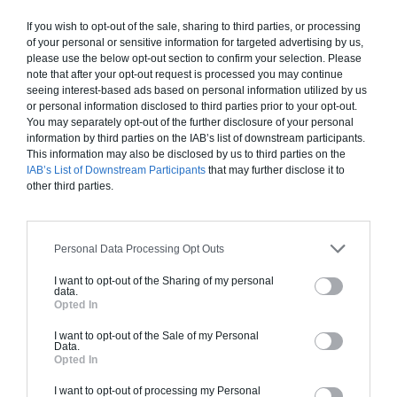
« Archionline.com », si il l’a autorisé, un cookie peut s’installer
automatiquement sur son logiciel de navigation.
If you wish to opt-out of the sale, sharing to third parties, or processing
of your personal or sensitive information for targeted advertising by us,
Le cookie est un bloc de données qui ne permet pas
please use the below opt-out section to confirm your selection. Please
d’identifier les utilisateurs mais sert à enregistrer des
note that after your opt-out request is processed you may continue
informations relatives à la navigation de celui-ci sur le site.
seeing interest-based ads based on personal information utilized by us
or personal information disclosed to third parties prior to your opt-out.
Les liens hypertexte présents sur le site « Archionline.com »
You may separately opt-out of the further disclosure of your personal
et aiguillant les utilisateurs vers d’autres sites internet
information by third parties on the IAB’s list of downstream participants.
This information may also be disclosed by us to third parties on the
n’engagent en rien la responsabilité de la société Archionline
IAB’s List of Downstream Participants
that may further disclose it to
SAS quant au contenu de ces sites. Néanmoins tout problème
other third parties.
concernant des liens non disponibles ou faisant référence à
des informations erronées peut être signalé à l’adresse
suivante :
info@archionline.fr
.
Personal Data Processing Opt Outs
PROPRIÉTÉ INTELLECTUELLE ET DROIT
I want to opt-out of the Sharing of my personal
data.
D’AUTEUR
Opted In
La société Archionline SAS est l’auteur, au sens des articles L.
I want to opt-out of the Sale of my Personal
Data.
111.1 et suivants du Code de la Propriété Intellectuelle, du
Opted In
site internet » Archionline.com ».
I want to opt-out of processing my Personal