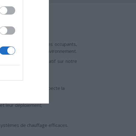
COLOGIQUE?
el et sur la santé de ses occupants,
ollution qui nuisent à l’environnement.
t souvent d’impact négatif sur notre
autres :
olation thermique qui respecte la
 et leur déploiement;
 systèmes de chauffage efficaces.