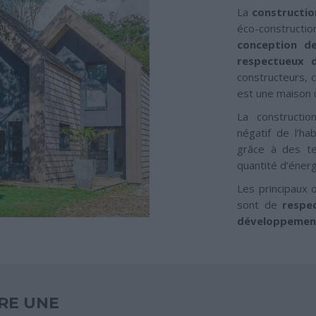
La
constructio
éco-construction
conception d
respectueux d
constructeurs, 
est une maison u
La constructio
négatif de l’ha
grâce à des te
quantité d’éner
Les principaux o
sont de
respec
développemen
RE UNE