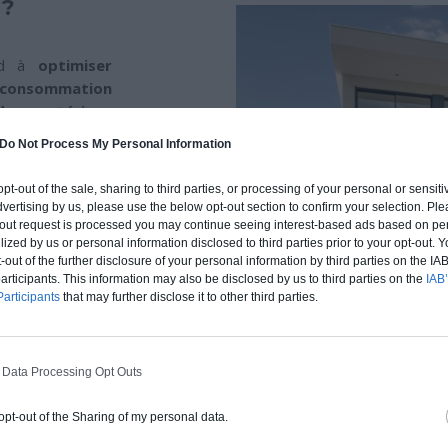
 ?
end à
optimiser
a consommation
des matériaux
es. Elle génère
Do Not Process My Personal Information
ble pendant les
 opt-out of the sale, sharing to third parties, or processing of your personal or sensit
dvertising by us, please use the below opt-out section to confirm your selection. Ple
le autour de la
t-out request is processed you may continue seeing interest-based ads based on pe
arbone, de la
ilized by us or personal information disclosed to third parties prior to your opt-out.
matériaux dans le
-out of the further disclosure of your personal information by third parties on the IAB’
ticipants. This information may also be disclosed by us to third parties on the
IAB’
e énergétique
.
articipants
that may further disclose it to other third parties.
 est à la fois
t pour le taux
, la manière dont
es conséquences
 Data Processing Opt Outs
 la planète.
 opt-out of the Sharing of my personal data.