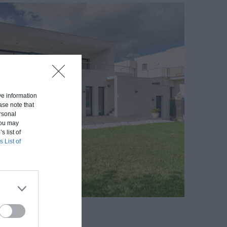
ive information
ase note that
rsonal
 You may
s list of
s List of