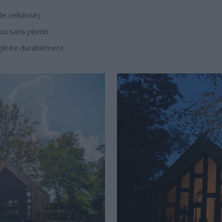
de cellulose)
e ou sans plomb
êt gérée durablement