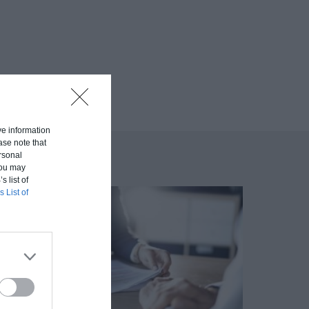
ive information
ase note that
rsonal
 You may
s list of
s List of