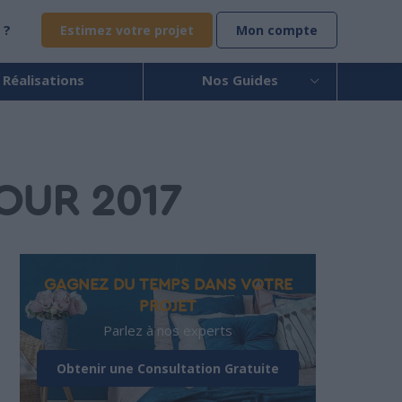
 ?
Estimez votre projet
Mon compte
 Réalisations
Nos Guides
OUR 2017
GAGNEZ DU TEMPS DANS VOTRE
PROJET
Parlez à nos experts
Obtenir une Consultation Gratuite