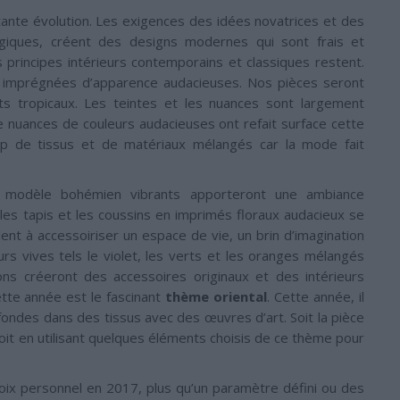
tante évolution. Les exigences des idées novatrices et des
ogiques, créent des designs modernes qui sont frais et
s principes intérieurs contemporains et classiques restent.
 imprégnées d’apparence audacieuses. Nos pièces seront
ts tropicaux. Les teintes et les nuances sont largement
de nuances de couleurs audacieuses ont refait surface cette
p de tissus et de matériaux mélangés car la mode fait
e modèle bohémien vibrants apporteront une ambiance
les tapis et les coussins en imprimés floraux audacieux se
ent à accessoiriser un espace de vie, un brin d’imagination
rs vives tels le violet, les verts et les oranges mélangés
ns créeront des accessoires originaux et des intérieurs
ette année est le fascinant
thème oriental
. Cette année, il
ofondes dans des tissus avec des œuvres d’art. Soit la pièce
it en utilisant quelques éléments choisis de ce thème pour
hoix personnel en 2017, plus qu’un paramètre défini ou des