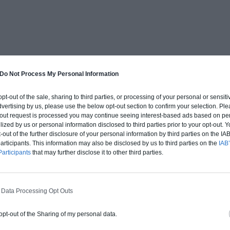
Do Not Process My Personal Information
 opt-out of the sale, sharing to third parties, or processing of your personal or sensit
dvertising by us, please use the below opt-out section to confirm your selection. Ple
t-out request is processed you may continue seeing interest-based ads based on pe
AUTRES ARTICLES SUR LE MÊME SUJET
ilized by us or personal information disclosed to third parties prior to your opt-out.
-out of the further disclosure of your personal information by third parties on the IAB’
ticipants. This information may also be disclosed by us to third parties on the
IAB’
articipants
that may further disclose it to other third parties.
 Data Processing Opt Outs
 opt-out of the Sharing of my personal data.