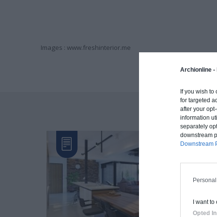
Images : www.freshinterior.me
Archionline -
If you wish to
for targeted a
after your op
information ut
separately opt
downstream par
Downstream P
Personal
I want to
Opted In