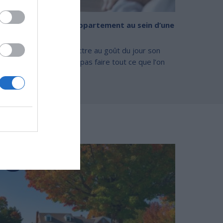
omment rénover un appartement au sein d’une
propriété ?
 chacun a le droit de mettre au goût du jour son
partement, on ne peut pas faire tout ce que l’on
ut car rénover u(...)
RESSER