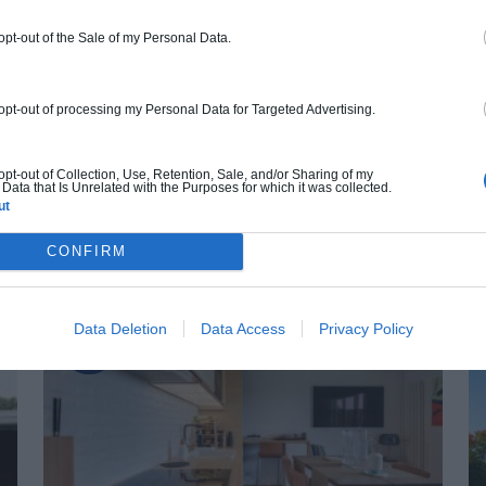
 opt-out of the Sale of my Personal Data.
10 idées d’aménagement design de petites
C
chambres à coucher
co
ur
Avouons-le ! On n’aime pas particulièrement une
Si
 opt-out of processing my Personal Data for Targeted Advertising.
petite chambre. Nous voulons tous que nos
ap
chambres soient grandes(...)
ve
 opt-out of Collection, Use, Retention, Sale, and/or Sharing of my
Data that Is Unrelated with the Purposes for which it was collected.
ut
CONFIRM
S ARTICLES QUI POURRAIENT AUSSI VOUS INTÉ
Data Deletion
Data Access
Privacy Policy