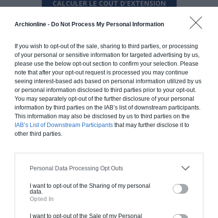
CALCULER LE COÛT D'EXTENSION
Archionline -
Do Not Process My Personal Information
If you wish to opt-out of the sale, sharing to third parties, or processing
of your personal or sensitive information for targeted advertising by us,
NOS ENGAGEMENTS
please use the below opt-out section to confirm your selection. Please
Vous permettre de mieux construire, mieux rénover et
note that after your opt-out request is processed you may continue
seeing interest-based ads based on personal information utilized by us
mieux agrandir votre habitat.
or personal information disclosed to third parties prior to your opt-out.
You may separately opt-out of the further disclosure of your personal
information by third parties on the IAB’s list of downstream participants.
This information may also be disclosed by us to third parties on the
IAB’s List of Downstream Participants
that may further disclose it to
other third parties.
PRÊT À DÉMARRER VOTRE PROJET
?
Personal Data Processing Opt Outs
Programmez vite une analyse gratuite
I want to opt-out of the Sharing of my personal
data.
Faites les bons choix techniques et conceptuels, dès le
Opted In
départ, trouvez les meilleurs architectes et artisans
I want to opt-out of the Sale of my Personal