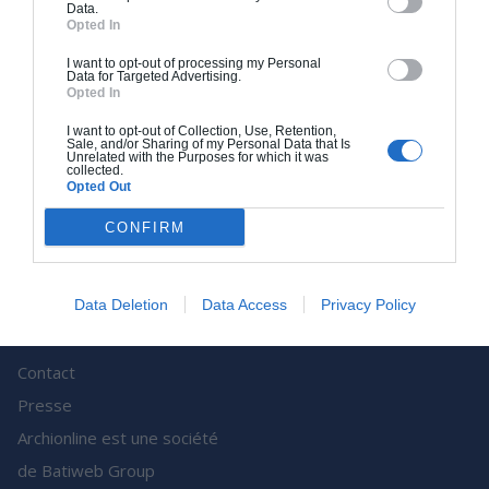
au bon prix pour vos besoins et obtenez une
Data.
estimation rapide du budget et des délais de
Opted In
réalisation de vos travaux.
I want to opt-out of processing my Personal
Data for Targeted Advertising.
Opted In
Obtenir un Devis Rapidement
I want to opt-out of Collection, Use, Retention,
Sale, and/or Sharing of my Personal Data that Is
Unrelated with the Purposes for which it was
collected.
Opted Out
A propos
CONFIRM
Comment ça marche ?
Qui sommes-nous ?
Pourquoi nous faire
Data Deletion
Data Access
Privacy Policy
confiance ?
Contact
Presse
Archionline est une société
de Batiweb Group