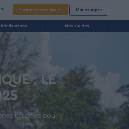
 ?
Estimez votre projet
Mon compte
 Réalisations
Nos Guides
QUE : LE
025
enez un devis pour