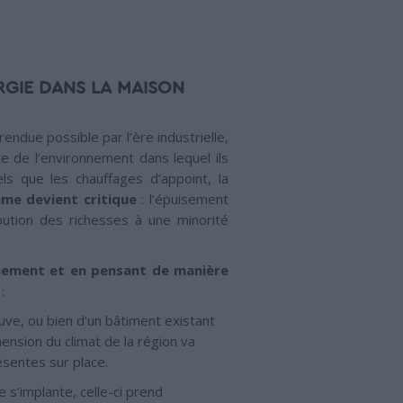
RGIE DANS LA MAISON
ndue possible par l’ère industrielle,
te de l’environnement dans lequel ils
ls que les chauffages d’appoint, la
mme devient critique
: l’épuisement
ibution des richesses à une minorité
nnement et en pensant de manière
:
neuve, ou bien d’un bâtiment existant
ension du climat de la région va
ésentes sur place.
 s’implante, celle-ci prend