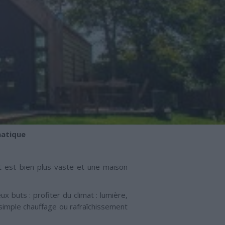
matique
 est bien plus vaste et une maison
x buts : profiter du climat : lumière,
 simple chauffage ou rafraîchissement