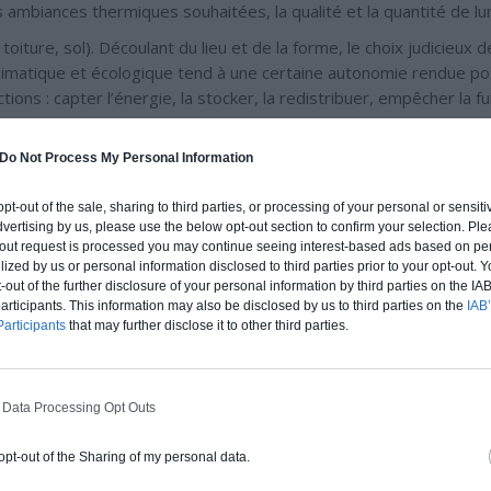
ambiances thermiques souhaitées, la qualité et la quantité de lu
toiture, sol). Découlant du lieu et de la forme, le choix judicieux 
oclimatique et écologique tend à une certaine autonomie rendue po
ions : capter l’énergie, la stocker, la redistribuer, empêcher la fu
entre des ces trois points, il en est donc le bénéficiaire mais 
Do Not Process My Personal Information
er la conception d’un habitat qui lui ressemble et lui rend servi
conçu.
La maison est donc bien conçue comme un organisme v
 opt-out of the sale, sharing to third parties, or processing of your personal or sensit
dvertising by us, please use the below opt-out section to confirm your selection. Ple
t-out request is processed you may continue seeing interest-based ads based on pe
ilized by us or personal information disclosed to third parties prior to your opt-out.
-out of the further disclosure of your personal information by third parties on the IAB’
ticipants. This information may also be disclosed by us to third parties on the
IAB’
articipants
that may further disclose it to other third parties.
Demander une Estimation Personnalisée
 Data Processing Opt Outs
ES BASES D’UNE CONSTRUCTION BIOCLIMATIQ
 opt-out of the Sharing of my personal data.