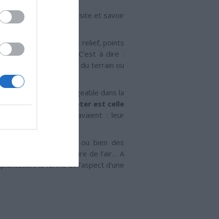
…
ents qui contraignent le site et savoir
rain : boisé, découvert, relief, points
rer le meilleur parti. C’est à dire :
ce par exemple au relief du terrain ou
n est tout à fait envisageable dans la
eil !
La logique à adopter est celle
 avec le peu qu’ils avaient : leur
rtants, des protections ou bien des
augmentant la température de l’air… A
plantation, la forme et l’aspect d’une