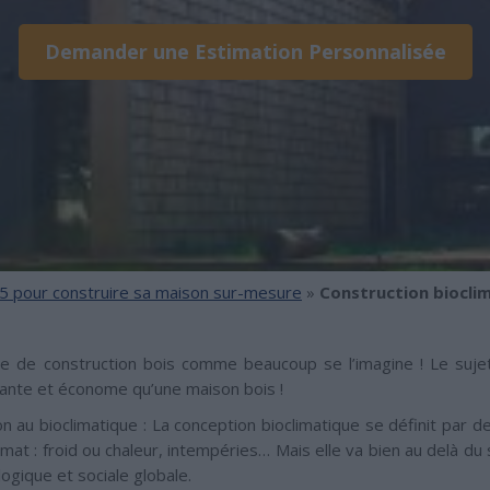
Demander une Estimation Personnalisée
5 pour construire sa maison sur-mesure
»
Construction biocli
 de construction bois comme beaucoup se l’imagine ! Le sujet
mante et économe qu’une maison bois !
n au bioclimatique : La conception bioclimatique se définit par deu
imat : froid ou chaleur, intempéries… Mais elle va bien au delà du
gique et sociale globale.