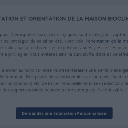
TATION ET ORIENTATION DE LA MAISON BIOCLI
pour l’hémisphère nord, deux logiques sont à intégrer : capter 
et se protéger du soleil en été. Pour cela, l’
orientation de la m
est plus basse en hiver. Les expositions ouest, est et les ouver
 à privilégier. Vous éviterez ainsi la surchauffe d’été et bénéfi
nt à éviter au nord car elles représenteraient une perte d’énerg
orientation. Des protections horizontales au sud (soleil haut : ra
ayons horizontaux) afin de limiter l’ensoleillement. Les réduction
se des apports solaires peuvent se mesurer jusqu’à
-15 à -20%
!
Demander une Estimation Personnalisée