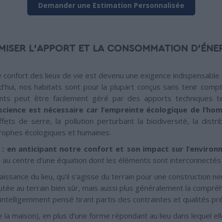
Demander une Estimation Personnalisée
IMISER L’APPORT ET LA CONSOMMATION D'ÉNE
 confort des lieux de vie est devenu une exigence indispensable re
urd’hui, nos habitats sont pour la plupart conçus sans tenir comp
ants peut être facilement géré par des apports techniques te
science est nécessaire car l’empreinte écologique de l’ho
fets de serre, la pollution perturbant la biodiversité, la distr
trophes écologiques et humaines.
 : en anticipant notre confort et son impact sur l’enviro
s au centre d’une équation dont les éléments sont interconnectés 
nnaissance du lieu, qu’il s’agisse du terrain pour une construction 
outée au terrain bien sûr, mais aussi plus généralement la compréh
t intelligemment pensé tirant partis des contraintes et qualités pr
 la maison), en plus d’une forme répondant au lieu dans lequel elle