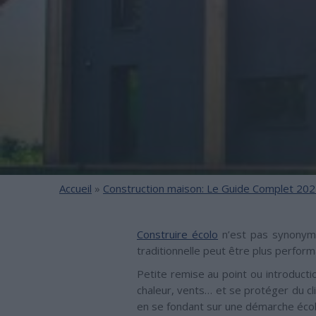
Accueil
»
Construction maison: Le Guide Complet 202
Construire écolo
n’est pas synonyme
traditionnelle peut être plus perfor
Petite remise au point ou introductio
chaleur, vents… et se protéger du cl
en se fondant sur une démarche écolo