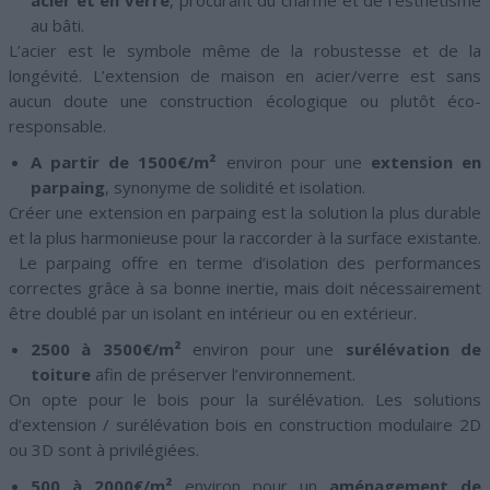
acier et en verre
, procurant du charme et de l’esthétisme
au bâti.
L’acier est le symbole même de la robustesse et de la
longévité. L’extension de maison en acier/verre est sans
aucun doute une construction écologique ou plutôt éco-
responsable.
A partir de 1500€/m²
environ pour une
extension en
parpaing
, synonyme de solidité et isolation.
Créer une extension en parpaing est la solution la plus durable
et la plus harmonieuse pour la raccorder à la surface existante.
Le parpaing offre en terme d’isolation des performances
correctes grâce à sa bonne inertie, mais doit nécessairement
être doublé par un isolant en intérieur ou en extérieur.
2500 à 3500€/m²
environ pour une
surélévation de
toiture
afin de préserver l’environnement.
On opte pour le bois pour la surélévation. Les solutions
d’extension / surélévation bois en construction modulaire 2D
ou 3D sont à privilégiées.
500 à 2000€/m²
environ pour un
aménagement de