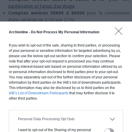
surélévation et l’ajout d’un étage
Comptez environ 5000€ à 8000
€
pour la construction
d’une véranda de 2,1m par 2,1m
Comptez environ 500€ le m²
pour l’aménagement de
Archionline -
Do Not Process My Personal Information
combles uniquement intérieur
If you wish to opt-out of the sale, sharing to third parties, or processing
A cela s’ajoutent les frais annexes, si par exemple votre projet
of your personal or sensitive information for targeted advertising by us,
dépasse 150 m² , alors, vous serez obligé de faire appel à un
please use the below opt-out section to confirm your selection. Please
note that after your opt-out request is processed you may continue
architecte. Les honoraires de ce dernier sont entre
10 et 15%
seeing interest-based ads based on personal information utilized by us
du coût de construction
.
or personal information disclosed to third parties prior to your opt-out.
You may separately opt-out of the further disclosure of your personal
information by third parties on the IAB’s list of downstream participants.
Demander une Estimation Graituite
This information may also be disclosed by us to third parties on the
IAB’s List of Downstream Participants
that may further disclose it to
other third parties.
Personal Data Processing Opt Outs
PRIX AU M² SELON LE TYPE D’EXTENSION
I want to opt-out of the Sharing of my personal