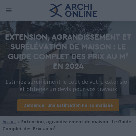
EXTENSION, AGRANDISSEMENT ET
SURÉLÉVATION DE MAISON : LE
GUIDE COMPLET DES PRIX AU M²
EN 2024
Estimez sereinement le coût de votre extension
et obtenez un devis pour vos travaux
Demander une Estimation Personnalisée
Accueil
»
Extension, agrandissement de maison : Le Guide
Complet des Prix au m²