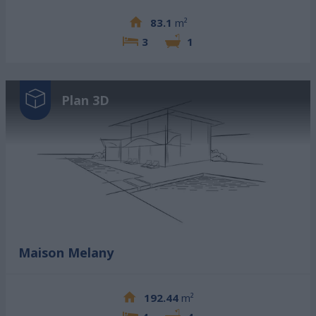
83.1
m²
3
1
Plan 3D
Maison Melany
192.44
m²