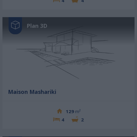
4
4
Plan 3D
Maison Mashariki
129
m²
4
2