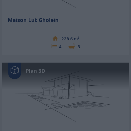
Maison Lut Gholein
228.6
m²
4
3
Plan 3D