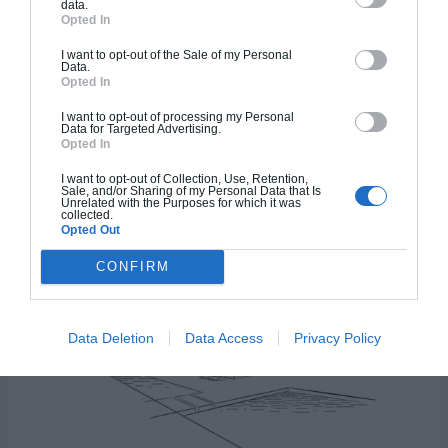
data.
Opted In
I want to opt-out of the Sale of my Personal
Data.
Opted In
Maison les Réniéres
I want to opt-out of processing my Personal
Data for Targeted Advertising.
Opted In
77.1
m²
I want to opt-out of Collection, Use, Retention,
Sale, and/or Sharing of my Personal Data that Is
3
4.5
Unrelated with the Purposes for which it was
collected.
Opted Out
CONFIRM
Plan 3D
Data Deletion
Data Access
Privacy Policy