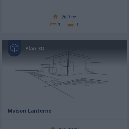
78.7
m²
3
1
Plan 3D
Maison Lanterne