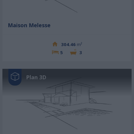
Maison Melesse
304.46
m²
5
3
Plan 3D