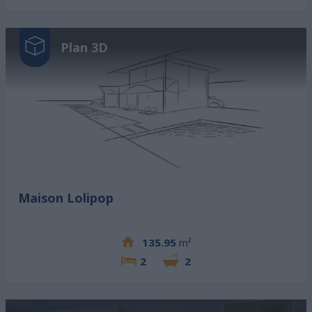
Plan 3D
Maison Lolipop
135.95
m²
2
2