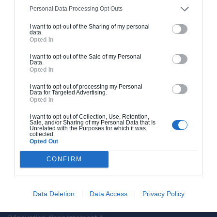
Comment ça marche ?
Personal Data Processing Opt Outs
Qui sommes-nous ?
I want to opt-out of the Sharing of my personal
data.
Pourquoi nous faire
Opted In
confiance ?
I want to opt-out of the Sale of my Personal
Data.
Contact
Opted In
Presse
I want to opt-out of processing my Personal
Data for Targeted Advertising.
Archionline est une société
Opted In
de Batiweb Group
I want to opt-out of Collection, Use, Retention,
Plan du site
Sale, and/or Sharing of my Personal Data that Is
Unrelated with the Purposes for which it was
collected.
Opted Out
Nos Services
Rénovation d’appartement à
CONFIRM
Paris
Rénovation d’appartement à
Data Deletion
Data Access
Privacy Policy
Lyon