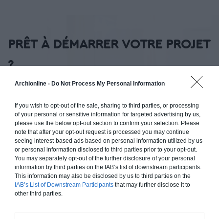
PRÊT À DÉMARRER VOTRE PROJET
?
Programmez vite une analyse gratuite
Archionline -
Do Not Process My Personal Information
Faites les bons choix techniques et conceptuels, dès le
If you wish to opt-out of the sale, sharing to third parties, or processing
départ, trouvez les meilleurs architectes et artisans
of your personal or sensitive information for targeted advertising by us,
au bon prix pour vos besoins et obtenez une
please use the below opt-out section to confirm your selection. Please
estimation rapide du budget et des délais de
note that after your opt-out request is processed you may continue
réalisation de vos travaux.
seeing interest-based ads based on personal information utilized by us
or personal information disclosed to third parties prior to your opt-out.
You may separately opt-out of the further disclosure of your personal
Obtenir un Devis Rapidement
information by third parties on the IAB’s list of downstream participants.
This information may also be disclosed by us to third parties on the
IAB’s List of Downstream Participants
that may further disclose it to
other third parties.
A propos