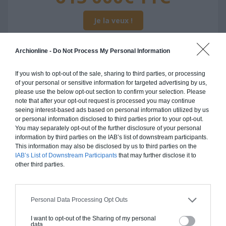
Je la veux !
Archionline -
Do Not Process My Personal Information
If you wish to opt-out of the sale, sharing to third parties, or processing
Construction ossature bois
of your personal or sensitive information for targeted advertising by us,
please use the below opt-out section to confirm your selection. Please
Chiffrage estimatif pour : Fondations et normes
note that after your opt-out request is processed you may continue
standards. Construction en ossature bois isolé.
seeing interest-based ads based on personal information utilized by us
or personal information disclosed to third parties prior to your opt-out.
Finitions haut de gamme. Le prix "clé en main"
You may separately opt-out of the further disclosure of your personal
inclut le gros oeuvre et le second oeuvre (cuisine,
information by third parties on the IAB’s list of downstream participants.
peinture, sols...), mais exclut piscine, jardin et
This information may also be disclosed by us to third parties on the
clôture.
IAB’s List of Downstream Participants
that may further disclose it to
other third parties.
À partir de
613 000€ TTC
Personal Data Processing Opt Outs
Je la veux !
I want to opt-out of the Sharing of my personal
data.