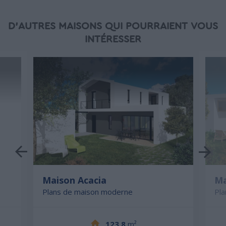
D'AUTRES MAISONS QUI POURRAIENT VOUS
INTÉRESSER
Maison Acacia
Ma
Plans de maison moderne
Pl
123.8
m²