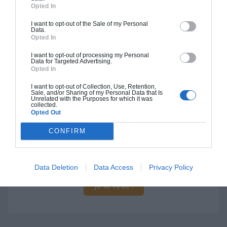
Opted In
I want to opt-out of the Sale of my Personal
Data.
Opted In
Construction BBC
I want to opt-out of processing my Personal
Data for Targeted Advertising.
Chiffrage estimatif pour : Fondations et normes
Opted In
standards. Construction en bloc coffrant isolant
I want to opt-out of Collection, Use, Retention,
(RT 2020). Finitions haut de gamme. Le prix "clé
Sale, and/or Sharing of my Personal Data that Is
Unrelated with the Purposes for which it was
en main" inclut le gros oeuvre et le second
collected.
Opted Out
oeuvre (cuisine, peinture, sols...), mais exclut
piscine, jardin et clôture.
CONFIRM
À partir de
709 000€ TTC
Data Deletion
Data Access
Privacy Policy
Je la veux !