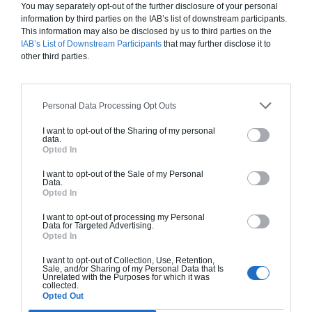
You may separately opt-out of the further disclosure of your personal
Faites les bons choix techniques et conceptuels, dès le
information by third parties on the IAB’s list of downstream participants.
départ, trouvez les meilleurs architectes et artisans
This information may also be disclosed by us to third parties on the
au bon prix pour vos besoins et obtenez une
IAB’s List of Downstream Participants
that may further disclose it to
other third parties.
estimation rapide du budget et des délais de
réalisation de vos travaux.
Obtenir un Devis Rapidement
Personal Data Processing Opt Outs
I want to opt-out of the Sharing of my personal
data.
Opted In
A propos
I want to opt-out of the Sale of my Personal
Data.
Opted In
Comment ça marche ?
Qui sommes-nous ?
I want to opt-out of processing my Personal
Data for Targeted Advertising.
Pourquoi nous faire
Opted In
confiance ?
I want to opt-out of Collection, Use, Retention,
Sale, and/or Sharing of my Personal Data that Is
Contact
Unrelated with the Purposes for which it was
collected.
Opted Out
Presse