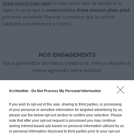
d’une maison plain-pied
ou vous aurez plus de détails à ce
sujet. A savoir que la
construction d’une maison plain-pied
présente un intérêt financier à condition que la surface
habitable soit inférieure à 100m2.
NOS ENGAGEMENTS
Vous permettre de mieux construire, mieux rénover et
mieux agrandir votre habitat.
Archionline -
Do Not Process My Personal Information
If you wish to opt-out of the sale, sharing to third parties, or processing
PRÊT À DÉMARRER VOTRE PROJET
of your personal or sensitive information for targeted advertising by us,
please use the below opt-out section to confirm your selection. Please
?
note that after your opt-out request is processed you may continue
seeing interest-based ads based on personal information utilized by us
Programmez vite une analyse gratuite
or personal information disclosed to third parties prior to your opt-out.