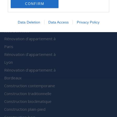
Archionline est une société
CONFIRM
de Batiweb Group
Plan du site
Data Deletion
Data Access
Privacy Policy
Nos Services
Rénovation d’appartement à
Paris
Rénovation d’appartement à
Lyon
Rénovation d’appartement à
Bordeaux
Construction contemporaine
Construction traditionnelle
Construction bioclimatique
Construction plain-pied