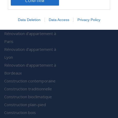
CONFIRM
de Batiweb Group
Plan du site
Data Deletion
Data Access
Privacy Policy
Nos Services
Rénovation d’appartement à
Paris
Rénovation d’appartement à
Lyon
Rénovation d’appartement à
Bordeaux
Construction contemporaine
Construction traditionnelle
Construction bioclimatique
Construction plain-pied
Construction bois