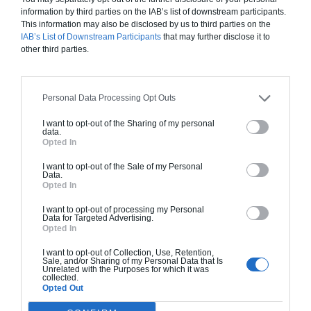
départ, trouvez les meilleurs architectes et artisans
information by third parties on the IAB’s list of downstream participants.
This information may also be disclosed by us to third parties on the
au bon prix pour vos besoins et obtenez une
IAB’s List of Downstream Participants
that may further disclose it to
estimation rapide du budget et des délais de
other third parties.
réalisation de vos travaux.
Obtenir un Devis Rapidement
Personal Data Processing Opt Outs
I want to opt-out of the Sharing of my personal
data.
Opted In
A propos
I want to opt-out of the Sale of my Personal
Data.
Comment ça marche ?
Opted In
Qui sommes-nous ?
I want to opt-out of processing my Personal
Data for Targeted Advertising.
Pourquoi nous faire
Opted In
confiance ?
I want to opt-out of Collection, Use, Retention,
Sale, and/or Sharing of my Personal Data that Is
Contact
Unrelated with the Purposes for which it was
collected.
Presse
Opted Out
Archionline est une société