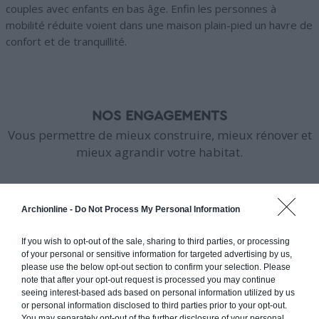
couples avec enfants en bas âge. Enfin les personnes à
mobilité réduite voient dans une maison plain-pied un havre de
confort et de tranquillité.
NOS ENGAGEMENTS
Vous permettre de mieux construire, mieux rénover et
mieux agrandir votre habitat.
Archionline -
Do Not Process My Personal Information
PRÊT À DÉMARRER VOTRE PROJET
If you wish to opt-out of the sale, sharing to third parties, or processing
of your personal or sensitive information for targeted advertising by us,
?
please use the below opt-out section to confirm your selection. Please
note that after your opt-out request is processed you may continue
Programmez vite une analyse gratuite
seeing interest-based ads based on personal information utilized by us
or personal information disclosed to third parties prior to your opt-out.
Faites les bons choix techniques et conceptuels, dès le
You may separately opt-out of the further disclosure of your personal