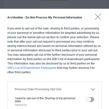
Archionline -
Do Not Process My Personal Information
Construction ossature bois
If you wish to opt-out of the sale, sharing to third parties, or processing
Chiffrage estimatif pour : Fondations et normes
of your personal or sensitive information for targeted advertising by us,
please use the below opt-out section to confirm your selection. Please
standards. Construction en ossature bois isolé.
note that after your opt-out request is processed you may continue
Finitions haut de gamme. Le prix "clé en main"
seeing interest-based ads based on personal information utilized by us
inclut le gros oeuvre et le second oeuvre (cuisine,
or personal information disclosed to third parties prior to your opt-out.
You may separately opt-out of the further disclosure of your personal
peinture, sols...), mais exclut piscine, jardin et
information by third parties on the IAB’s list of downstream participants.
clôture.
This information may also be disclosed by us to third parties on the
IAB’s List of Downstream Participants
that may further disclose it to
À partir de
other third parties.
166 000€ TTC
Personal Data Processing Opt Outs
Je la veux !
I want to opt-out of the Sharing of my personal
data.
Opted In