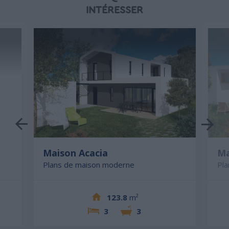
INTÉRESSER
Maison Acacia
Ma
Plans de maison moderne
Pl
123.8
m²
3
3