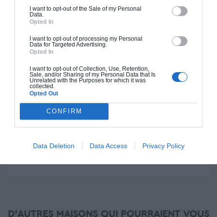
I want to opt-out of the Sale of my Personal
Data.
Construction BBC
Opted In
Chiffrage estimatif pour : Fondations et normes
I want to opt-out of processing my Personal
Data for Targeted Advertising.
standards. Construction en bloc coffrant isolant
Opted In
(RT 2020). Finitions haut de gamme. Le prix "clé
en main" inclut le gros oeuvre et le second
I want to opt-out of Collection, Use, Retention,
Sale, and/or Sharing of my Personal Data that Is
oeuvre (cuisine, peinture, sols...), mais exclut
Unrelated with the Purposes for which it was
collected.
piscine, jardin et clôture.
Opted Out
À partir de
CONFIRM
192 000€ TTC
Data Deletion
Data Access
Privacy Policy
Je la veux !
D'AUTRES MAISONS QUI POURRAIENT VOUS