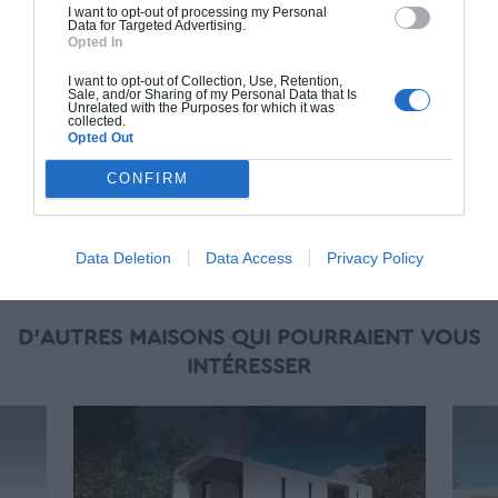
en main" inclut le gros oeuvre et le second
I want to opt-out of processing my Personal
Data for Targeted Advertising.
oeuvre (cuisine, peinture, sols...), mais exclut
Opted In
piscine, jardin et clôture.
I want to opt-out of Collection, Use, Retention,
À partir de
Sale, and/or Sharing of my Personal Data that Is
Unrelated with the Purposes for which it was
319 000€ TTC
collected.
Opted Out
CONFIRM
Je la veux !
Data Deletion
Data Access
Privacy Policy
D'AUTRES MAISONS QUI POURRAIENT VOUS
INTÉRESSER