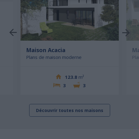
Maison Acacia
Ma
Plans de maison moderne
Pl
123.8
m²
3
3
Découvrir toutes nos maisons