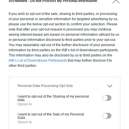
Archionline -
Do Not Process My Personal Information
standards. Construction en ossature bois isolé.
Finitions haut de gamme. Le prix "clé en main"
If you wish to opt-out of the sale, sharing to third parties, or processing
inclut le gros oeuvre et le second oeuvre (cuisine,
of your personal or sensitive information for targeted advertising by us,
please use the below opt-out section to confirm your selection. Please
peinture, sols...), mais exclut piscine, jardin et
note that after your opt-out request is processed you may continue
clôture.
seeing interest-based ads based on personal information utilized by us
or personal information disclosed to third parties prior to your opt-out.
À partir de
You may separately opt-out of the further disclosure of your personal
276 000€ TTC
information by third parties on the IAB’s list of downstream participants.
This information may also be disclosed by us to third parties on the
IAB’s List of Downstream Participants
that may further disclose it to
other third parties.
Je la veux !
Personal Data Processing Opt Outs
I want to opt-out of the Sharing of my personal
data.
Construction BBC
Opted In
Chiffrage estimatif pour : Fondations et normes
I want to opt-out of the Sale of my Personal
standards. Construction en bloc coffrant isolant
Data.
Opted In
(RT 2020). Finitions haut de gamme. Le prix "clé