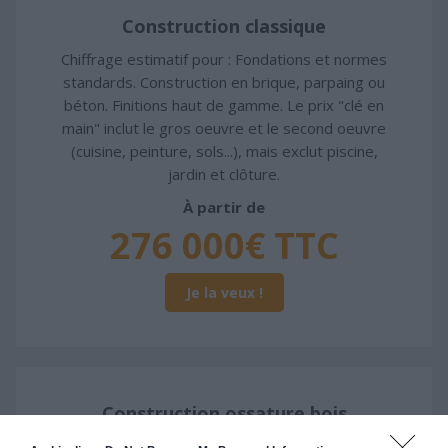
Construction classique
Chiffrage estimatif pour : Fondations et normes
standards. Construction en brique, parpaing ou
béton. Finitions haut de gamme. Le prix "clé en
main" inclut le gros oeuvre et le second oeuvre
(cuisine, peinture, sols...), mais exclut piscine,
jardin et clôture.
À partir de
276 000€ TTC
Je la veux !
Construction ossature bois
Chiffrage estimatif pour : Fondations et normes