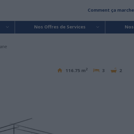
Comment ça marche
Nos Offres de Services
Nos
ane
2
116.75 m
3
2