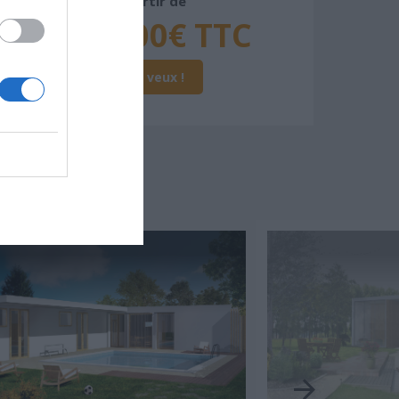
À partir de
275 000€ TTC
Je la veux !
SSER