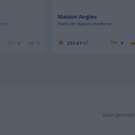
Maison Angles
erne
Plans de maison moderne
3
2
232.67
m²
4
Vous permettr