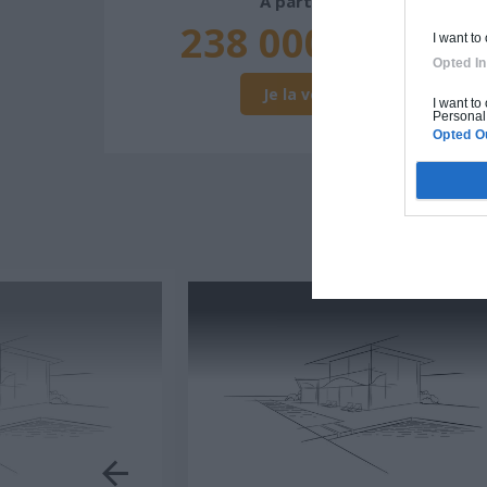
À partir de
238 000€ TTC
I want to
Opted In
Je la veux !
I want to
Personal 
Opted O
D'A