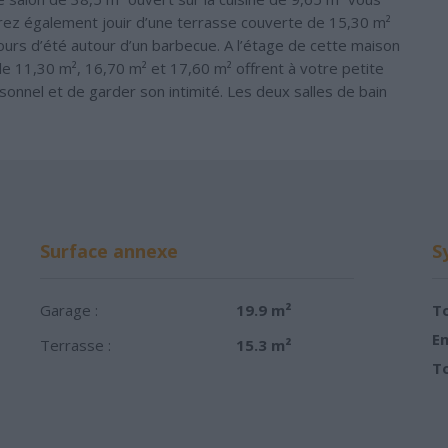
rez également jouir d’une terrasse couverte de 15,30 m²
jours d’été autour d’un barbecue. A l’étage de cette maison
e 11,30 m², 16,70 m² et 17,60 m² offrent à votre petite
rsonnel et de garder son intimité. Les deux salles de bain
Surface annexe
S
Garage :
19.9 m²
To
Em
Terrasse :
15.3 m²
To