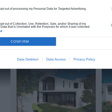
À partir de
238 000€ TTC
 opt-out of processing my Personal Data for Targeted Advertising.
Je la veux !
 opt-out of Collection, Use, Retention, Sale, and/or Sharing of my
Data that Is Unrelated with the Purposes for which it was collected.
ut
CONFIRM
UTRES MAISONS QUI POURRAIENT VOUS INTÉRE
Data Deletion
Data Access
Privacy Policy