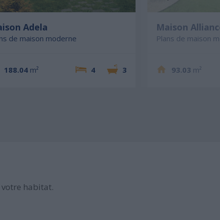
ison Adela
Maison Allianc
ans de maison moderne
Plans de maison 
188.04
m²
4
3
93.03
m²
votre habitat.