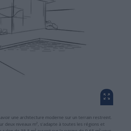
voir une architecture moderne sur un terrain restreint.
ur deux niveaux m², s’adapte à toutes les régions et
le salon de 38,5 m² ouvert sur la cuisine de 9,65 m² vous