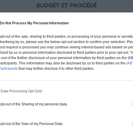
BUDGET ET PROCÉDÉ
fre un chiffrage estimatif pour la construction de cette m
 du type de livraison souhaité : auto-construction, clos co
Do Not Process My Personal Information
d'air) ou clé en main.
 opt-out of the sale, sharing to third parties, or processing of your personal or sensit
dvertising by us, please use the below opt-out section to confirm your selection. Ple
Auto-construction
Clos couvert
Clé en main
t-out request is processed you may continue seeing interest-based ads based on pe
ilized by us or personal information disclosed to third parties prior to your opt-out.
-out of the further disclosure of your personal information by third parties on the IAB’
ticipants. This information may also be disclosed by us to third parties on the
IAB’
articipants
that may further disclose it to other third parties.
Construction ossature bois
Chiffrage estimatif pour : Fondations et
normes standards. Construction en
 Data Processing Opt Outs
ossature bois isolé. Finitions haut de
gamme. Le prix "clé en main" inclut le gros
 opt-out of the Sharing of my personal data.
oeuvre et le second oeuvre (cuisine,
peinture, sols...), mais exclut piscine, jardin
et clôture.
 opt-out of the Sale of my Personal Data.