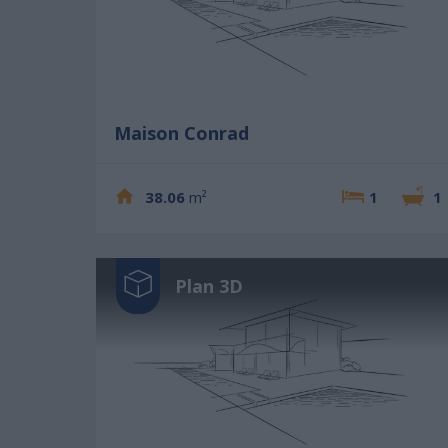
Maison Conrad
38.06
m²
1
1
Plan 3D