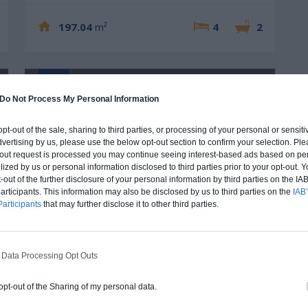
197.04
m²
4
2
Plan 3D
Do Not Process My Personal Information
 opt-out of the sale, sharing to third parties, or processing of your personal or sensit
dvertising by us, please use the below opt-out section to confirm your selection. Ple
t-out request is processed you may continue seeing interest-based ads based on pe
ilized by us or personal information disclosed to third parties prior to your opt-out.
-out of the further disclosure of your personal information by third parties on the IAB’
ticipants. This information may also be disclosed by us to third parties on the
IAB’
articipants
that may further disclose it to other third parties.
Maison Cabriere
 Data Processing Opt Outs
140
m²
4
3
 opt-out of the Sharing of my personal data.