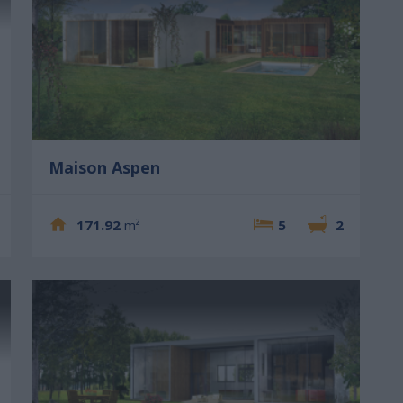
Maison Aspen
171.92
m²
5
2