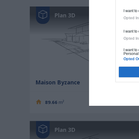
I want to
Plan 3D
Opted In
I want to
Opted In
I want to
Personal 
Opted O
Maison Byzance
89.66
m²
2
1
Plan 3D