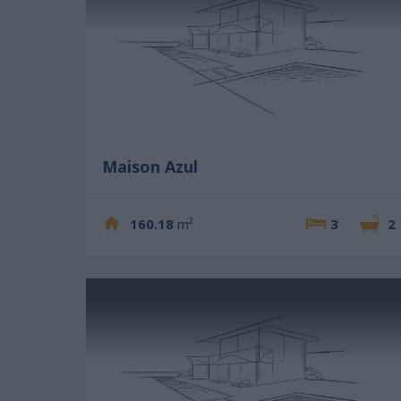
Maison Azul
160.18
m²
3
2