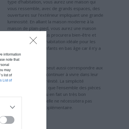
type d’habitation, vous aurez une maison qui
vous ressemble, avec de grands espaces, des
ouvertures sur l’extérieur impliquant une grande
luminosité. En alliant la maison moderne à la
maison de plain-pied, vous aurez une maison
fonctionnelle qui vous procurera bien-être et
sérénité. C’est une habitation idéale pour les
familles avec des enfants en bas âge car il n’y a
pas d’escalier.
ive information
ase note that
rsonal
Ce type de maison peut aussi correspondre aux
 You may
seniors qui veulent continuer à vivre dans leur
s list of
maison en toute sérénité. La simplicité
s List of
d’entretien et le fait que l’ensemble des pièces
soit au même niveau en fait un très bon
investissement car elle ne nécessitera pas
d’aménagement supplémentaire.