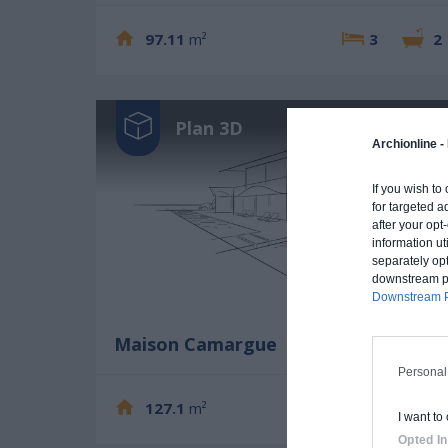
97.11
m²
3
2
Plan 3D
Archionline -
If you wish to
for targeted a
after your op
information ut
separately opt
downstream par
Downstream P
Maison Camargue
Personal
127.1
m²
3
2
I want to
Opted In