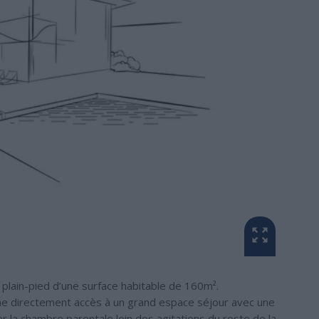
plain-pied d’une surface habitable de 160m².
ne directement accès à un grand espace séjour avec une
 la chambre parentale loin des agitations du reste de la