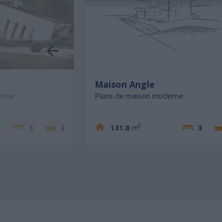
e
Maison Angle
erne
Plans de maison moderne
3
2
131.8
m²
3