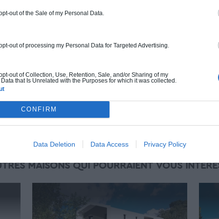
gamme. Le prix "clé en main" inclut le gros
 opt-out of the Sale of my Personal Data.
oeuvre et le second oeuvre (cuisine,
peinture, sols...), mais exclut piscine, jardin
et clôture.
 opt-out of processing my Personal Data for Targeted Advertising.
À partir de
328 000€ TTC
 opt-out of Collection, Use, Retention, Sale, and/or Sharing of my
Data that Is Unrelated with the Purposes for which it was collected.
ut
Je la veux !
CONFIRM
Data Deletion
Data Access
Privacy Policy
UTRES MAISONS QUI POURRAIENT VOUS INTÉRE