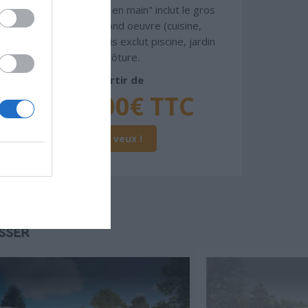
gamme. Le prix "clé en main" inclut le gros
oeuvre et le second oeuvre (cuisine,
peinture, sols...), mais exclut piscine, jardin
et clôture.
À partir de
378 000€ TTC
Je la veux !
SSER