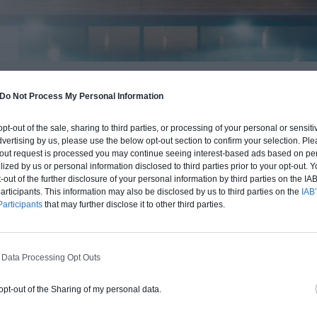
BUDGET ET PROCÉDÉ
Do Not Process My Personal Information
fre un chiffrage estimatif pour la construction de cette m
 opt-out of the sale, sharing to third parties, or processing of your personal or sensit
 du type de livraison souhaité : auto-construction, clos co
dvertising by us, please use the below opt-out section to confirm your selection. Ple
d'air) ou clé en main.
t-out request is processed you may continue seeing interest-based ads based on pe
ilized by us or personal information disclosed to third parties prior to your opt-out.
-out of the further disclosure of your personal information by third parties on the IAB’
ticipants. This information may also be disclosed by us to third parties on the
IAB’
Auto-construction
Clos couvert
Clé en main
articipants
that may further disclose it to other third parties.
Construction ossature bois
 Data Processing Opt Outs
Chiffrage estimatif pour : Fondations et
 opt-out of the Sharing of my personal data.
normes standards. Construction en
ossature bois isolé. Finitions haut de