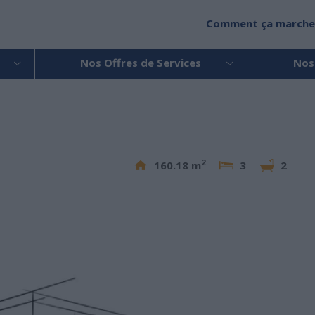
Comment ça marche
Nos Offres de Services
Nos
2
160.18 m
3
2