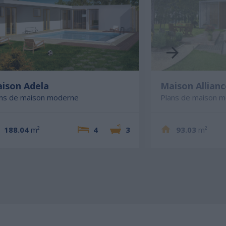
ison Adela
Maison Allianc
ans de maison moderne
Plans de maison 
188.04
m²
4
3
93.03
m²