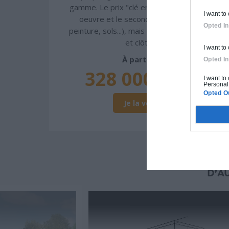
gamme. Le prix "clé en main" inclut le gros
I want to
oeuvre et le second oeuvre (cuisine,
Opted In
peinture, sols...), mais exclut piscine, jardin
et clôture.
I want to
À partir de
Opted In
328 000€ TTC
I want to
Personal 
Opted O
Je la veux !
D'A