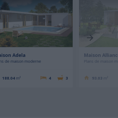
ison Adela
Maison Allianc
ans de maison moderne
Plans de maison 
188.04
m²
4
3
93.03
m²