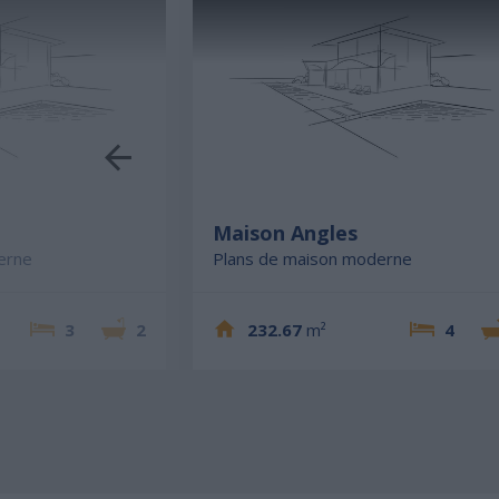
Maison Angles
erne
Plans de maison moderne
3
2
232.67
m²
4