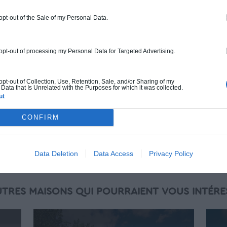
normes standards. Construction en
ossature bois isolé. Finitions haut de
 opt-out of the Sale of my Personal Data.
gamme. Le prix "clé en main" inclut le gros
oeuvre et le second oeuvre (cuisine,
peinture, sols...), mais exclut piscine, jardin
 opt-out of processing my Personal Data for Targeted Advertising.
et clôture.
À partir de
 opt-out of Collection, Use, Retention, Sale, and/or Sharing of my
Data that Is Unrelated with the Purposes for which it was collected.
96 000€ TTC
ut
CONFIRM
Je la veux !
Data Deletion
Data Access
Privacy Policy
UTRES MAISONS QUI POURRAIENT VOUS INTÉRE