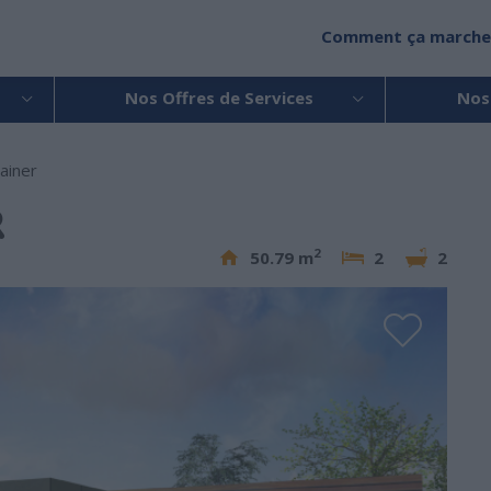
Comment ça marche
Nos Offres de Services
Nos
ainer
R
2
50.79 m
2
2