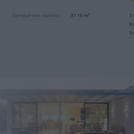
Terrasse non couverte :
37.15 m²
To
Em
To