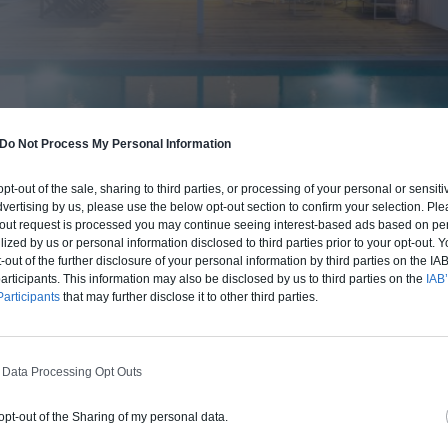
Do Not Process My Personal Information
BUDGET ET PROCÉDÉ
 opt-out of the sale, sharing to third parties, or processing of your personal or sensit
fre un chiffrage estimatif pour la construction de cette m
dvertising by us, please use the below opt-out section to confirm your selection. Ple
t-out request is processed you may continue seeing interest-based ads based on pe
 du type de livraison souhaité : auto-construction, clos co
ilized by us or personal information disclosed to third parties prior to your opt-out.
d'air) ou clé en main.
-out of the further disclosure of your personal information by third parties on the IAB’
ticipants. This information may also be disclosed by us to third parties on the
IAB’
articipants
that may further disclose it to other third parties.
Auto-construction
Clos couvert
Clé en main
 Data Processing Opt Outs
Construction ossature bois
 opt-out of the Sharing of my personal data.
Chiffrage estimatif pour : Fondations et