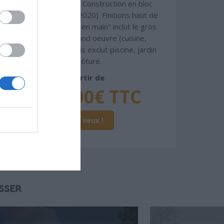
normes standards. Construction en bloc
coffrant isolant (RT 2020). Finitions haut de
gamme. Le prix "clé en main" inclut le gros
oeuvre et le second oeuvre (cuisine,
peinture, sols...), mais exclut piscine, jardin
et clôture.
À partir de
112 000€ TTC
Je la veux !
SSER