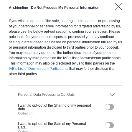
Construction ossature bois
Archionline -
Do Not Process My Personal Information
Chiffrage estimatif pour : Fondations et normes
standards. Construction en ossature bois isolé.
If you wish to opt-out of the sale, sharing to third parties, or processing
Finitions haut de gamme. Le prix "clé en main"
of your personal or sensitive information for targeted advertising by us,
please use the below opt-out section to confirm your selection. Please
inclut le gros oeuvre et le second oeuvre (cuisine,
note that after your opt-out request is processed you may continue
peinture, sols...), mais exclut piscine, jardin et
seeing interest-based ads based on personal information utilized by us
clôture.
or personal information disclosed to third parties prior to your opt-out.
You may separately opt-out of the further disclosure of your personal
À partir de
information by third parties on the IAB’s list of downstream participants.
258 000€ TTC
This information may also be disclosed by us to third parties on the
IAB’s List of Downstream Participants
that may further disclose it to
other third parties.
Je la veux !
Personal Data Processing Opt Outs
I want to opt-out of the Sharing of my personal
data.
Opted In
Construction BBC
I want to opt-out of the Sale of my Personal
Chiffrage estimatif pour : Fondations et normes
Data.
Opted In