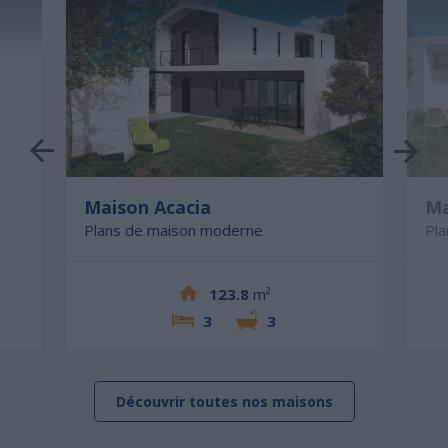
Maison Acacia
Ma
Plans de maison moderne
Pl
123.8
m²
3
3
Découvrir toutes nos maisons