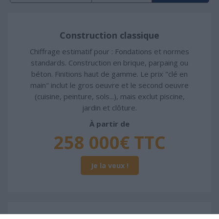
Construction classique
Chiffrage estimatif pour : Fondations et normes
standards. Construction en brique, parpaing ou
béton. Finitions haut de gamme. Le prix "clé en
main" inclut le gros oeuvre et le second oeuvre
(cuisine, peinture, sols...), mais exclut piscine,
jardin et clôture.
À partir de
258 000€ TTC
Je la veux !