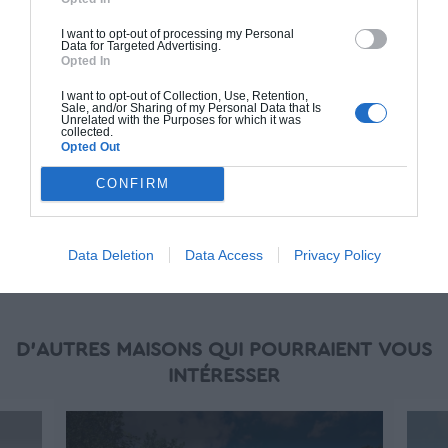
standards. Construction en bloc coffrant isolant
(RT 2020). Finitions haut de gamme. Le prix "clé
I want to opt-out of processing my Personal
Data for Targeted Advertising.
en main" inclut le gros oeuvre et le second
Opted In
oeuvre (cuisine, peinture, sols...), mais exclut
piscine, jardin et clôture.
I want to opt-out of Collection, Use, Retention,
Sale, and/or Sharing of my Personal Data that Is
Unrelated with the Purposes for which it was
À partir de
collected.
Opted Out
298 000€ TTC
CONFIRM
Je la veux !
Data Deletion
Data Access
Privacy Policy
D'AUTRES MAISONS QUI POURRAIENT VOUS
INTÉRESSER