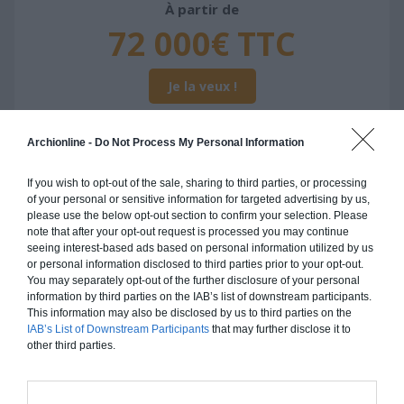
À partir de
72 000€ TTC
Je la veux !
Archionline -
Do Not Process My Personal Information
If you wish to opt-out of the sale, sharing to third parties, or processing
Construction ossature bois
of your personal or sensitive information for targeted advertising by us,
please use the below opt-out section to confirm your selection. Please
Chiffrage estimatif pour : Fondations et normes
note that after your opt-out request is processed you may continue
standards. Construction en ossature bois isolé.
seeing interest-based ads based on personal information utilized by us
Finitions haut de gamme. Le prix "clé en main"
or personal information disclosed to third parties prior to your opt-out.
You may separately opt-out of the further disclosure of your personal
inclut le gros oeuvre et le second oeuvre (cuisine,
information by third parties on the IAB’s list of downstream participants.
peinture, sols...), mais exclut piscine, jardin et
This information may also be disclosed by us to third parties on the
clôture.
IAB’s List of Downstream Participants
that may further disclose it to
other third parties.
À partir de
72 000€ TTC