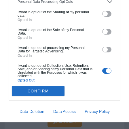
Personal Data Processing Opt Outs
Je la veux !
I want to opt-out of the Sharing of my personal
data.
Opted In
I want to opt-out of the Sale of my Personal
Data.
Opted In
Construction BBC
I want to opt-out of processing my Personal
Data for Targeted Advertising.
Chiffrage estimatif pour : Fondations et normes
Opted In
standards. Construction en bloc coffrant isolant
I want to opt-out of Collection, Use, Retention,
(RT 2020). Finitions haut de gamme. Le prix "clé
Sale, and/or Sharing of my Personal Data that Is
Unrelated with the Purposes for which it was
en main" inclut le gros oeuvre et le second
collected.
oeuvre (cuisine, peinture, sols...), mais exclut
Opted Out
piscine, jardin et clôture.
CONFIRM
À partir de
84 000€ TTC
Data Deletion
Data Access
Privacy Policy
Je la veux !