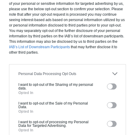
of your personal or sensitive information for targeted advertising by us,
please use the below opt-out section to confirm your selection. Please
note that after your opt-out request is processed you may continue
seeing interest-based ads based on personal information utilized by us
or personal information disclosed to third parties prior to your opt-out.
You may separately opt-out of the further disclosure of your personal
information by third parties on the IAB’s list of downstream participants.
This information may also be disclosed by us to third parties on the
IAB’s List of Downstream Participants
that may further disclose it to
other third parties.
Personal Data Processing Opt Outs
Isolation thermique de toiture
Il faut savoir que 30% des déperditions énergétiques d’une
I want to opt-out of the Sharing of my personal
data.
maison se font par le toit. Ce qui rend l’isolation de(...)
Opted In
I want to opt-out of the Sale of my Personal
Data.
Opted In
I want to opt-out of processing my Personal
Data for Targeted Advertising.
Opted In