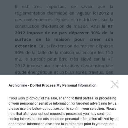
Il est très important de savoir que la
réglementation thermique en vigueur
RT2012
a
des conséquences légales et restrictives sur la
construction d’extension de maison. Ainsi
la RT
2012 impose de ne pas dépasser 30% de la
surface de la maison pour créer son
extension
. Or, si l’extension de maison dépasse
30% de la taille de la maison ou encore les 150
m2, le surcoût peut être très élevé car la RT
2012 impose aux constructions d’extension une
étude énergétique et un bilan après travaux, des
solutions d’isolation et des équipements
nettement plus onéreux, etc.
Archionline -
Do Not Process My Personal Information
Pour éviter d’avoir à engager un bilan thermique,
If you wish to opt-out of the sale, sharing to third parties, or processing
et d’avoir à installer des équipements plus
of your personal or sensitive information for targeted advertising by us,
onéreux, mieux vaut prévoir une extension
please use the below opt-out section to confirm your selection. Please
inférieure à 30m².
note that after your opt-out request is processed you may continue
seeing interest-based ads based on personal information utilized by us
or personal information disclosed to third parties prior to your opt-out.