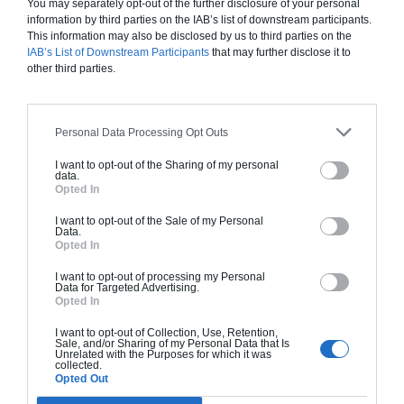
You may separately opt-out of the further disclosure of your personal
information by third parties on the IAB’s list of downstream participants.
This information may also be disclosed by us to third parties on the
IAB’s List of Downstream Participants
that may further disclose it to
other third parties.
Personal Data Processing Opt Outs
I want to opt-out of the Sharing of my personal
data.
Opted In
I want to opt-out of the Sale of my Personal
Demander une Estimation Personnalisée
Data.
Opted In
I want to opt-out of processing my Personal
Data for Targeted Advertising.
Opted In
FAIRE UNE EXTENSION BOIS POUR GAGNER
EN LUMINOSITÉ NATURELLE
I want to opt-out of Collection, Use, Retention,
Sale, and/or Sharing of my Personal Data that Is
Unrelated with the Purposes for which it was
La réalisation d’une
extension de maison
doit
collected.
Opted Out
permettre de gagner de l’espace, mais aussi de