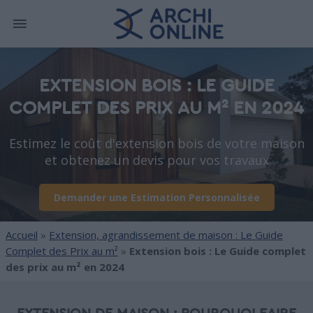
EXTENSION BOIS : LE GUIDE
COMPLET DES PRIX AU M² EN 2024
Estimez le coût d'extension bois de votre maison
et obtenez un devis pour vos travaux
Demander une Estimation Personnalisée
Accueil
»
Extension, agrandissement de maison : Le Guide
Complet des Prix au m²
»
Extension bois : Le Guide complet
des prix au m² en 2024