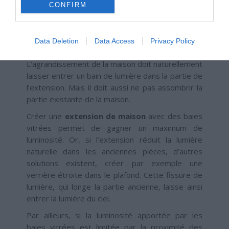
la lumière et de séparer les différents coins à
CONFIRM
vivre harmonieusement (salon, salle à manger,
cuisine). Lors des projets d’aménagement et
d’extension de maison, profitez-en pour faire
Data Deletion
Data Access
Privacy Policy
rentrer un maximum de lumière dans la maison.
L’agrandissement de la maison doit naturellement
laisser entrer un bain de lumière dans la partie de
l’extension. Mais il doit aussi ne pas assombrir la
partie existante de la maison.
Créer une
extension de maison
avec des baies
vitrées permet de gagner un maximum de
luminosité. Or, si l’extension réduit la lumière
naturelle dans les anciennes pièces, d’autres
solutions existent, créer par exemple une
verrière étroite dans le plafond. Cette fissure de
lumière, qui longe la partie ancienne, laisse ainsi
entrer la lumière du ciel.
Par ailleurs, si la luminosité apportée par les
baies vitrées est limitée par la proximité des