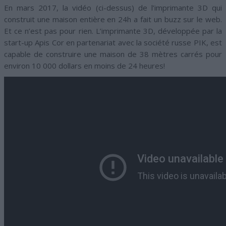
En mars 2017, la vidéo (ci-dessus) de l’imprimante 3D qui
construit une maison entière en 24h a fait un buzz sur le web.
Et ce n’est pas pour rien. L’imprimante 3D, développée par la
start-up Apis Cor en partenariat avec la société russe PIK, est
capable de construire une maison de 38 mètres carrés pour
environ 10 000 dollars en moins de 24 heures!