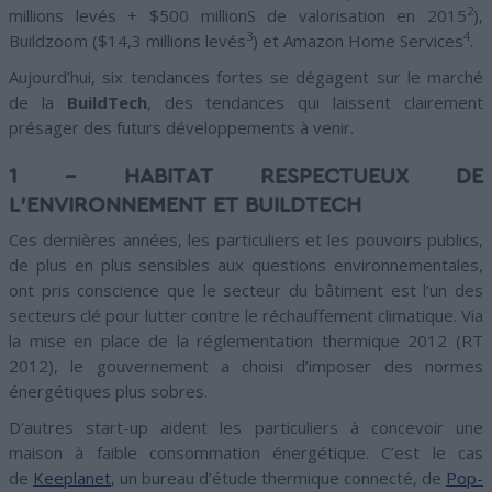
2
millions levés + $500 millionS de valorisation en 2015
),
3
4
Buildzoom ($14,3 millions levés
) et Amazon Home Services
.
Aujourd’hui, six tendances fortes se dégagent sur le marché
de la
BuildTech
, des tendances qui laissent clairement
présager des futurs développements à venir.
1 – HABITAT RESPECTUEUX DE
L’ENVIRONNEMENT ET BUILDTECH
Ces dernières années, les particuliers et les pouvoirs publics,
de plus en plus sensibles aux questions environnementales,
ont pris conscience que le secteur du bâtiment est l’un des
secteurs clé pour lutter contre le réchauffement climatique. Via
la mise en place de la réglementation thermique 2012 (RT
2012), le gouvernement a choisi d’imposer des normes
énergétiques plus sobres.
D’autres start-up aident les particuliers à concevoir une
maison à faible consommation énergétique. C’est le cas
de
Keeplanet
, un bureau d’étude thermique connecté, de
Pop-