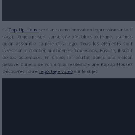
La
Pop-Up House
est une autre innovation impressionnante. Il
s’agit d’une maison constituée de blocs coffrants isolants
qu’on assemble comme des Lego. Tous les éléments sont
livrés sur le chantier aux bonnes dimensions. Ensuite, il suffit
de les assembler. En prime, le résultat donne une maison
passive. Curieux de voir à quoi ressemble une PopUp House?
Découvrez notre
reportage vidéo
sur le sujet.