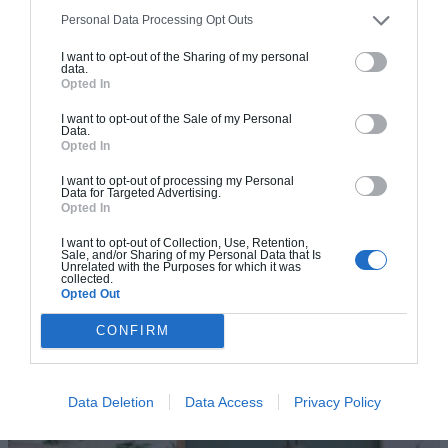
Personal Data Processing Opt Outs
I want to opt-out of the Sharing of my personal
data.
Opted In
I want to opt-out of the Sale of my Personal
Data.
Opted In
I want to opt-out of processing my Personal
Data for Targeted Advertising.
Opted In
I want to opt-out of Collection, Use, Retention,
Que déclarer pour mon extension de maison ?
Sale, and/or Sharing of my Personal Data that Is
Unrelated with the Purposes for which it was
collected.
Extension de maison : demande de permis de construire ou
Opted Out
d’autorisation de travaux ? La déclaration préalable de(...)
CONFIRM
Data Deletion
Data Access
Privacy Policy