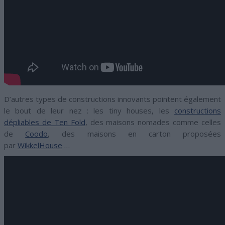
D’autres types de constructions innovants pointent également
le bout de leur nez : les tiny houses, les
constructions
dépliables de Ten Fold
, des maisons nomades comme celles
de
Coodo
, des maisons en carton proposées
par
WikkelHouse
…