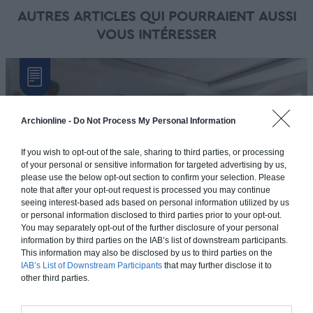
AUTRES ARTICLES QUI POURRAIENT AUSSI
VOUS INTÉRESSER
Archionline -
Do Not Process My Personal Information
If you wish to opt-out of the sale, sharing to third parties, or processing
of your personal or sensitive information for targeted advertising by us,
please use the below opt-out section to confirm your selection. Please
note that after your opt-out request is processed you may continue
seeing interest-based ads based on personal information utilized by us
or personal information disclosed to third parties prior to your opt-out.
You may separately opt-out of the further disclosure of your personal
Repeindre les meubles de cuisine rustique
information by third parties on the IAB’s list of downstream participants.
This information may also be disclosed by us to third parties on the
Vous trouvez que vos meubles de cuisine sont trop rustiques
IAB’s List of Downstream Participants
that may further disclose it to
ou démodés? Sachez qu’ils ont juste besoin d’un(...)
other third parties.