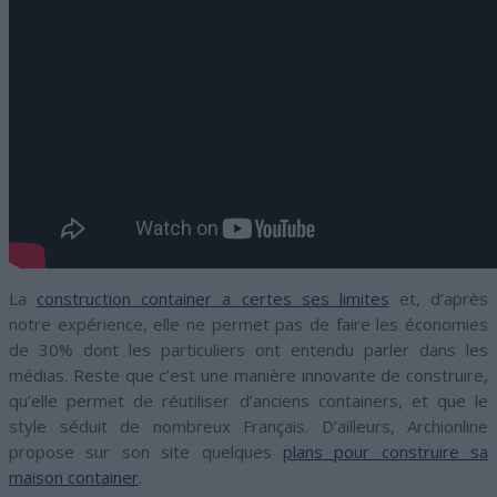
La
construction container a certes ses limites
et, d’après
notre expérience, elle ne permet pas de faire les économies
de 30% dont les particuliers ont entendu parler dans les
médias. Reste que c’est une manière innovante de construire,
qu’elle permet de réutiliser d’anciens containers, et que le
style séduit de nombreux Français. D’ailleurs, Archionline
propose sur son site quelques
plans pour construire sa
maison container
.