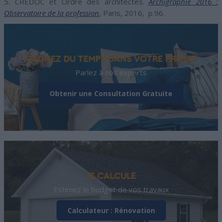
5. CREDOC et Ordre des architectes.
Archigraphie 2016 :
Observatoire de la profession
, Paris, 2016, p.96.
GAGNEZ DU TEMPS DANS VOTRE PROJET
Parlez à nos experts
Obtenir une Consultation Gratuite
JE CALCULE
Estimez le budget de vos travaux
Calculateur : Rénovation