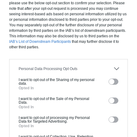
please use the below opt-out section to confirm your selection. Please
note that after your opt-out request is processed you may continue
seeing interest-based ads based on personal information utilized by us
or personal information disclosed to third parties prior to your opt-out.
You may separately opt-out of the further disclosure of your personal
information by third parties on the IAB’s list of downstream participants.
This information may also be disclosed by us to third parties on the
IAB’s List of Downstream Participants
that may further disclose it to
other third parties.
Personal Data Processing Opt Outs
I want to opt-out of the Sharing of my personal
Maison LUZ
data.
Opted In
Cette maison de charme propose des espaces tournant
autour d’un patio central >>
I want to opt-out of the Sale of my Personal
Data.
Opted In
I want to opt-out of processing my Personal
Data for Targeted Advertising.
Opted In
I want to opt-out of Collection, Use, Retention,