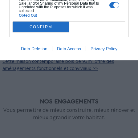
Sale, and/or Sharing of my Personal Data that Is
Unrelated with the Purposes for which it was
collected.
Opted Out
CONFIRM
Data Deletion
Data Access
Privacy Policy
Maison WALKER
Cette maison contemporaine bois de 93m² offre des
aménagements fonctionnels et conviviaux >>
NOS ENGAGEMENTS
Vous permettre de mieux construire, mieux rénover et
mieux agrandir votre habitat.