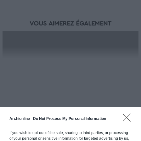
VOUS AIMEREZ ÉGALEMENT
Maison CARROUT
Archionline -
Do Not Process My Personal Information
Une maison bois spacieuse en rez-de-chaussée d’une surface
de 130m² habitables >>
If you wish to opt-out of the sale, sharing to third parties, or processing
of your personal or sensitive information for targeted advertising by us,