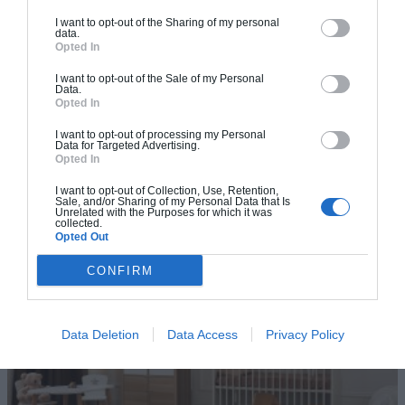
I want to opt-out of the Sharing of my personal
data.
Opted In
I want to opt-out of the Sale of my Personal
Data.
Opted In
I want to opt-out of processing my Personal
Rénovation et décoration d’un petit appartement à
Data for Targeted Advertising.
Opted In
Paris
La demande du client Une cliente du 15e arrondissement de
I want to opt-out of Collection, Use, Retention,
Sale, and/or Sharing of my Personal Data that Is
Paris a fait appel à un architecte d’intérieur pour réno(...)
Unrelated with the Purposes for which it was
collected.
Opted Out
CONFIRM
Data Deletion
Data Access
Privacy Policy