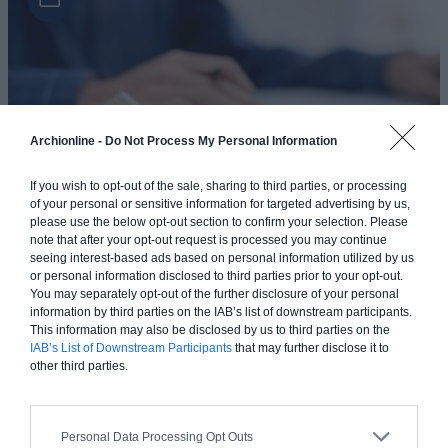
Archionline -
Do Not Process My Personal Information
If you wish to opt-out of the sale, sharing to third parties, or processing
of your personal or sensitive information for targeted advertising by us,
please use the below opt-out section to confirm your selection. Please
Comment bien penser la rénovation intérieure de sa
note that after your opt-out request is processed you may continue
maison ?
seeing interest-based ads based on personal information utilized by us
or personal information disclosed to third parties prior to your opt-out.
Quel budget pour les rénovations intérieures de sa maison ? Si
You may separately opt-out of the further disclosure of your personal
c’est généralement l’ampleur des travaux qui(...)
information by third parties on the IAB’s list of downstream participants.
This information may also be disclosed by us to third parties on the
IAB’s List of Downstream Participants
that may further disclose it to
other third parties.
Personal Data Processing Opt Outs