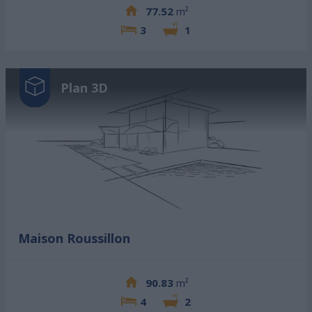
77.52
m²
3
1
Plan 3D
Maison Roussillon
90.83
m²
4
2