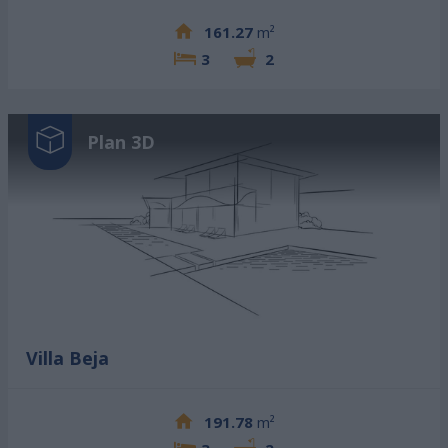
161.27
m²
3
2
Plan 3D
Villa Beja
191.78
m²