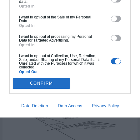
data.
Opted In
I want to opt-out of the Sale of my Personal
Data.
Opted In
Maison Navaron
I want to opt-out of processing my Personal
Data for Targeted Advertising.
Opted In
113.99
m²
I want to opt-out of Collection, Use, Retention,
Sale, and/or Sharing of my Personal Data that Is
4
2
Unrelated with the Purposes for which it was
collected.
Opted Out
CONFIRM
Plan 3D
Data Deletion
Data Access
Privacy Policy