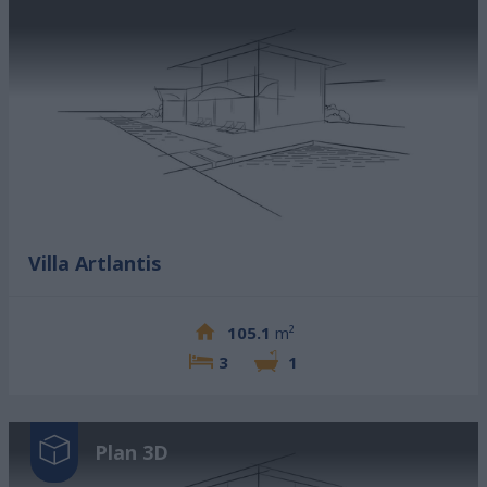
Villa Artlantis
105.1
m²
3
1
Plan 3D