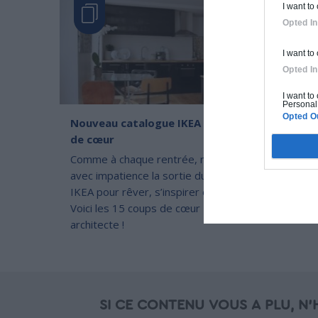
I want to
Opted In
I want to
Opted In
I want to
Personal 
Opted O
Nouveau catalogue IKEA 2018 : Nos 15 coups
de cœur
Comme à chaque rentrée, notre équipe attendait
avec impatience la sortie du nouveau catalogue
IKEA pour rêver, s’inspirer et peaufiner sa déco.
Voici les 15 coups de cœur IKEA de notre
architecte !
SI CE CONTENU VOUS A PLU, N'H