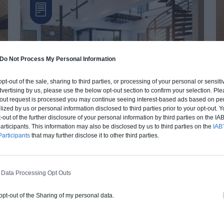
Do Not Process My Personal Information
 opt-out of the sale, sharing to third parties, or processing of your personal or sensit
dvertising by us, please use the below opt-out section to confirm your selection. Ple
t-out request is processed you may continue seeing interest-based ads based on pe
ilized by us or personal information disclosed to third parties prior to your opt-out.
Les tendances déco à retenir pour 2017
Re
-out of the further disclosure of your personal information by third parties on the IAB’
Comme les designers d’intérieur l’imaginaient,
Le
ticipants. This information may also be disclosed by us to third parties on the
IAB’
la déco inspirée de années 70 a fait son grand retour
co
articipants
that may further disclose it to other third parties.
en 2017(...)
ce
 Data Processing Opt Outs
 opt-out of the Sharing of my personal data.
DERNIERS ARTICLES DU BLOG