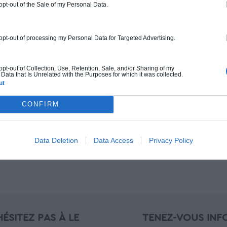
 opt-out of the Sale of my Personal Data.
 opt-out of processing my Personal Data for Targeted Advertising.
 opt-out of Collection, Use, Retention, Sale, and/or Sharing of my
Data that Is Unrelated with the Purposes for which it was collected.
ut
Bien choisir sa verrière d’intérieur
Souhaitez-vous apporter un changement dans
CONFIRM
votre intérieur? Besoin de délimiter une pièce
sans isoler? Nous vous proposons la solution la
plus plébiscitée : la verrière d’intérieur.
Data Deletion
Data Access
Privacy Policy
ÉSITEZ PAS À LE
TENEZ-VOUS INF