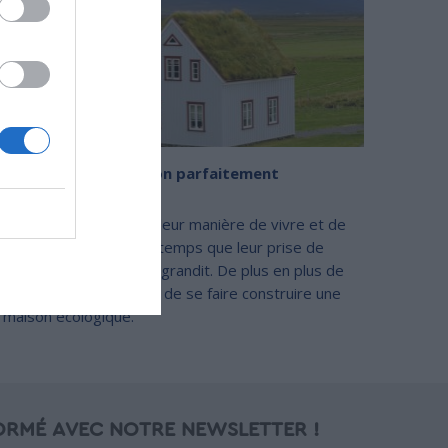
Découvrez une maison parfaitement
écologique
Les Français changent leur manière de vivre et de
consommer en même temps que leur prise de
conscience écologique grandit. De plus en plus de
particuliers choisissent de se faire construire une
maison écologique.
ORMÉ AVEC NOTRE NEWSLETTER !