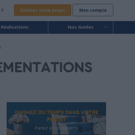
 ?
Estimez votre projet
Mon compte
 Réalisations
Nos Guides
s
EMENTATIONS
GAGNEZ DU TEMPS DANS VOTRE
PROJET
Parlez à nos experts