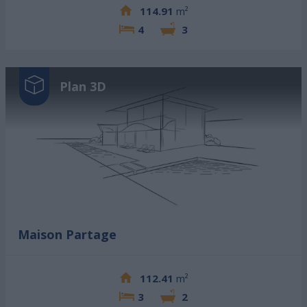
114.91
m²
4
3
Plan 3D
Maison Partage
112.41
m²
3
2