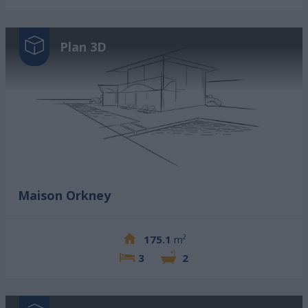
Plan 3D
Maison Orkney
175.1
m²
3
2