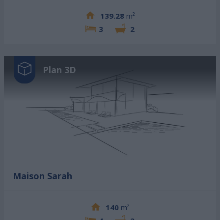
139.28
m²
3
2
Plan 3D
Maison Sarah
140
m²