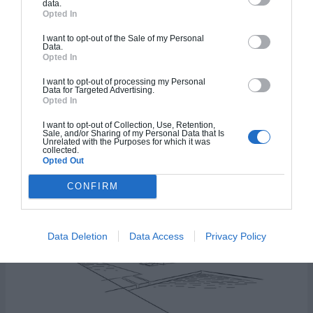
data.
Opted In
I want to opt-out of the Sale of my Personal
Data.
Opted In
Maison Muppet
I want to opt-out of processing my Personal
Data for Targeted Advertising.
Opted In
117.73
m²
I want to opt-out of Collection, Use, Retention,
Sale, and/or Sharing of my Personal Data that Is
3
2
Unrelated with the Purposes for which it was
collected.
Opted Out
CONFIRM
Plan 3D
Data Deletion
Data Access
Privacy Policy