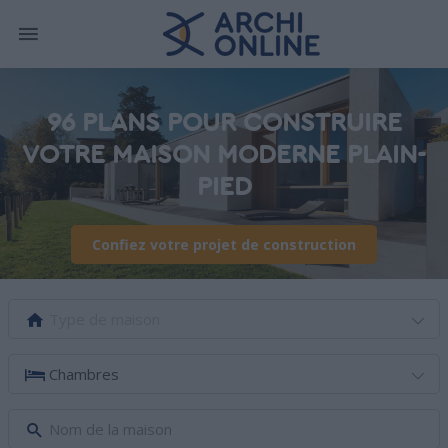
96 PLANS POUR CONSTRUIRE
VOTRE MAISON MODERNE PLAIN-
PIED
Confiez votre projet de construction
Type de maison