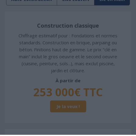
Construction classique
Chiffrage estimatif pour : Fondations et normes
standards. Construction en brique, parpaing ou
béton. Finitions haut de gamme. Le prix "clé en
main" inclut le gros oeuvre et le second oeuvre
(cuisine, peinture, sols...), mais exclut piscine,
jardin et clôture.
À partir de
253 000€ TTC
Je la veux !