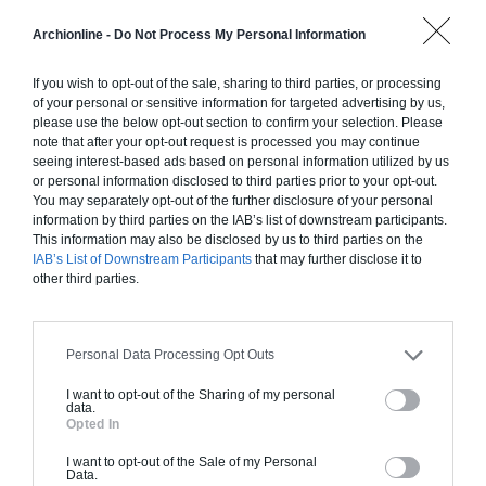
Construction ossature bois
Archionline -
Do Not Process My Personal Information
Chiffrage estimatif pour : Fondations et normes
standards. Construction en ossature bois isolé.
If you wish to opt-out of the sale, sharing to third parties, or processing
of your personal or sensitive information for targeted advertising by us,
Finitions haut de gamme. Le prix "clé en main"
please use the below opt-out section to confirm your selection. Please
inclut le gros oeuvre et le second oeuvre (cuisine,
note that after your opt-out request is processed you may continue
peinture, sols...), mais exclut piscine, jardin et
seeing interest-based ads based on personal information utilized by us
or personal information disclosed to third parties prior to your opt-out.
clôture.
You may separately opt-out of the further disclosure of your personal
À partir de
information by third parties on the IAB’s list of downstream participants.
This information may also be disclosed by us to third parties on the
253 000€ TTC
IAB’s List of Downstream Participants
that may further disclose it to
other third parties.
Je la veux !
Personal Data Processing Opt Outs
I want to opt-out of the Sharing of my personal
data.
Opted In
Construction BBC
I want to opt-out of the Sale of my Personal
Data.
Chiffrage estimatif pour : Fondations et normes