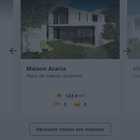
Maison Acacia
Ma
Plans de maison moderne
Pl
123.8
m²
3
3
Découvrir toutes nos maisons