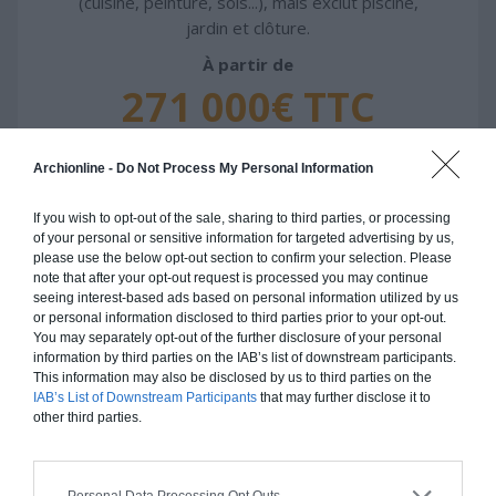
(cuisine, peinture, sols...), mais exclut piscine,
jardin et clôture.
À partir de
271 000€ TTC
Je la veux !
Archionline -
Do Not Process My Personal Information
If you wish to opt-out of the sale, sharing to third parties, or processing
of your personal or sensitive information for targeted advertising by us,
please use the below opt-out section to confirm your selection. Please
note that after your opt-out request is processed you may continue
Construction ossature bois
seeing interest-based ads based on personal information utilized by us
or personal information disclosed to third parties prior to your opt-out.
Chiffrage estimatif pour : Fondations et normes
You may separately opt-out of the further disclosure of your personal
standards. Construction en ossature bois isolé.
information by third parties on the IAB’s list of downstream participants.
Finitions haut de gamme. Le prix "clé en main"
This information may also be disclosed by us to third parties on the
IAB’s List of Downstream Participants
that may further disclose it to
inclut le gros oeuvre et le second oeuvre (cuisine,
other third parties.
peinture, sols...), mais exclut piscine, jardin et
clôture.
À partir de
Personal Data Processing Opt Outs