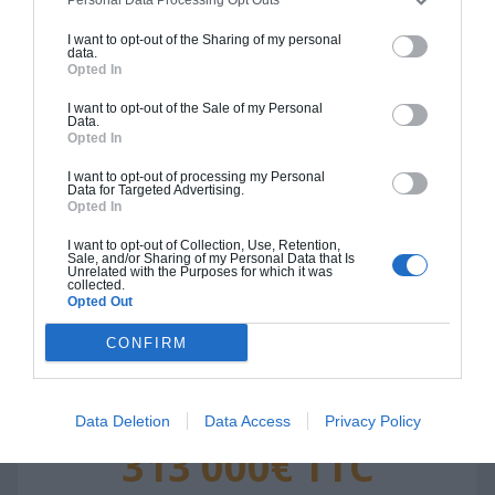
271 000€ TTC
I want to opt-out of the Sharing of my personal
data.
Opted In
Je la veux !
I want to opt-out of the Sale of my Personal
Data.
Opted In
I want to opt-out of processing my Personal
Data for Targeted Advertising.
Opted In
Construction BBC
I want to opt-out of Collection, Use, Retention,
Chiffrage estimatif pour : Fondations et normes
Sale, and/or Sharing of my Personal Data that Is
Unrelated with the Purposes for which it was
standards. Construction en bloc coffrant isolant
collected.
Opted Out
(RT 2020). Finitions haut de gamme. Le prix "clé
en main" inclut le gros oeuvre et le second
CONFIRM
oeuvre (cuisine, peinture, sols...), mais exclut
piscine, jardin et clôture.
Data Deletion
Data Access
Privacy Policy
À partir de
313 000€ TTC