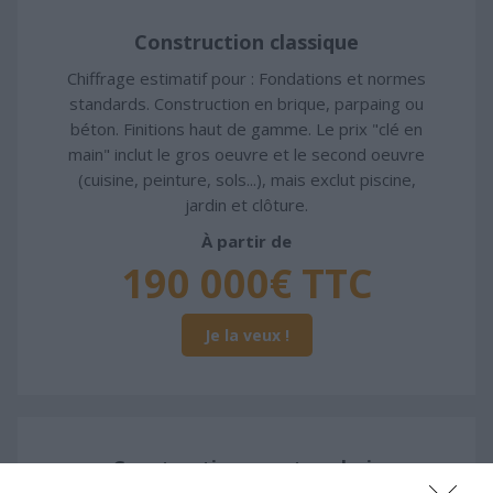
Construction classique
Chiffrage estimatif pour : Fondations et normes
standards. Construction en brique, parpaing ou
béton. Finitions haut de gamme. Le prix "clé en
main" inclut le gros oeuvre et le second oeuvre
(cuisine, peinture, sols...), mais exclut piscine,
jardin et clôture.
À partir de
190 000€ TTC
Je la veux !
Construction ossature bois