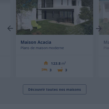
Maison Acacia
Ma
Plans de maison moderne
Pl
123.8
m²
3
3
Découvrir toutes nos maisons