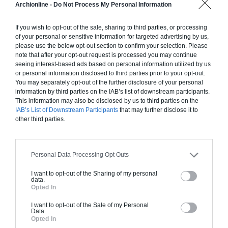
Chiffrage estimatif pour : Fondations et normes
Archionline -
Do Not Process My Personal Information
standards. Construction en ossature bois isolé.
Finitions haut de gamme. Le prix "clé en main"
If you wish to opt-out of the sale, sharing to third parties, or processing
of your personal or sensitive information for targeted advertising by us,
inclut le gros oeuvre et le second oeuvre (cuisine,
please use the below opt-out section to confirm your selection. Please
peinture, sols...), mais exclut piscine, jardin et
note that after your opt-out request is processed you may continue
clôture.
seeing interest-based ads based on personal information utilized by us
or personal information disclosed to third parties prior to your opt-out.
À partir de
You may separately opt-out of the further disclosure of your personal
190 000€ TTC
information by third parties on the IAB’s list of downstream participants.
This information may also be disclosed by us to third parties on the
IAB’s List of Downstream Participants
that may further disclose it to
other third parties.
Je la veux !
Personal Data Processing Opt Outs
I want to opt-out of the Sharing of my personal
data.
Construction BBC
Opted In
Chiffrage estimatif pour : Fondations et normes
I want to opt-out of the Sale of my Personal
Data.
standards. Construction en bloc coffrant isolant
Opted In
(RT 2020). Finitions haut de gamme. Le prix "clé