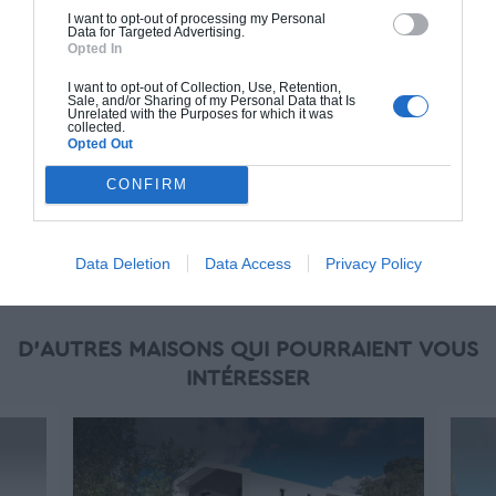
en main" inclut le gros oeuvre et le second
I want to opt-out of processing my Personal
Data for Targeted Advertising.
oeuvre (cuisine, peinture, sols...), mais exclut
Opted In
piscine, jardin et clôture.
I want to opt-out of Collection, Use, Retention,
Sale, and/or Sharing of my Personal Data that Is
À partir de
Unrelated with the Purposes for which it was
collected.
221 000€ TTC
Opted Out
CONFIRM
Je la veux !
Data Deletion
Data Access
Privacy Policy
D'AUTRES MAISONS QUI POURRAIENT VOUS
INTÉRESSER