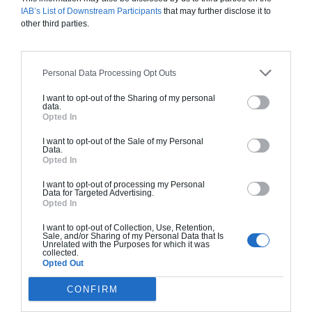
IAB’s List of Downstream Participants
that may further disclose it to
standards. Construction en ossature bois isolé.
other third parties.
Finitions haut de gamme. Le prix "clé en main"
inclut le gros oeuvre et le second oeuvre (cuisine,
peinture, sols...), mais exclut piscine, jardin et
Personal Data Processing Opt Outs
clôture.
I want to opt-out of the Sharing of my personal
À partir de
data.
Opted In
291 000€ TTC
I want to opt-out of the Sale of my Personal
Data.
Opted In
Je la veux !
I want to opt-out of processing my Personal
Data for Targeted Advertising.
Opted In
I want to opt-out of Collection, Use, Retention,
Sale, and/or Sharing of my Personal Data that Is
Construction BBC
Unrelated with the Purposes for which it was
collected.
Opted Out
Chiffrage estimatif pour : Fondations et normes
standards. Construction en bloc coffrant isolant
CONFIRM
(RT 2020). Finitions haut de gamme. Le prix "clé