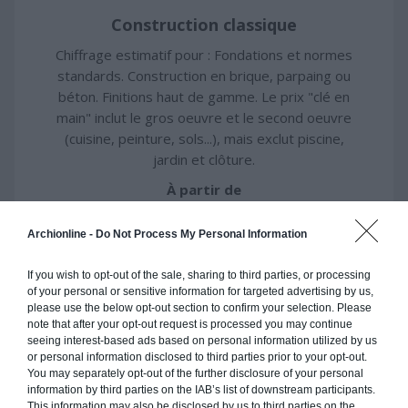
Construction classique
Chiffrage estimatif pour : Fondations et normes
standards. Construction en brique, parpaing ou
béton. Finitions haut de gamme. Le prix "clé en
main" inclut le gros oeuvre et le second oeuvre
(cuisine, peinture, sols...), mais exclut piscine,
jardin et clôture.
À partir de
291 000€ TTC
Archionline -
Do Not Process My Personal Information
Je la veux !
If you wish to opt-out of the sale, sharing to third parties, or processing
of your personal or sensitive information for targeted advertising by us,
please use the below opt-out section to confirm your selection. Please
note that after your opt-out request is processed you may continue
seeing interest-based ads based on personal information utilized by us
or personal information disclosed to third parties prior to your opt-out.
Construction ossature bois
You may separately opt-out of the further disclosure of your personal
information by third parties on the IAB’s list of downstream participants.
Chiffrage estimatif pour : Fondations et normes
This information may also be disclosed by us to third parties on the