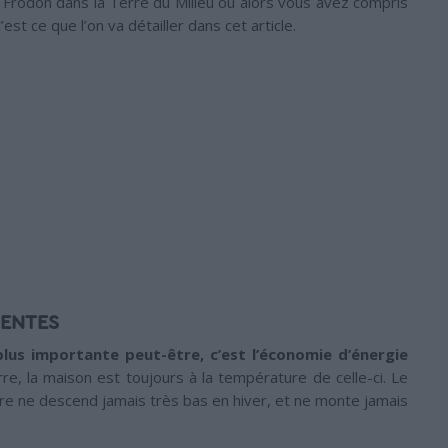
Frodon dans la Terre du Milieu ou alors vous avez compris
st ce que l’on va détailler dans cet article.
UENTES
plus importante peut-être, c’est l’économie d’énergie
e, la maison est toujours à la température de celle-ci. Le
ure ne descend jamais très bas en hiver, et ne monte jamais