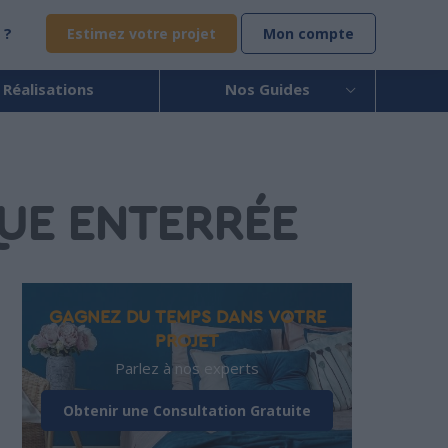
 ?
Estimez votre projet
Mon compte
 Réalisations
Nos Guides
UE ENTERRÉE
GAGNEZ DU TEMPS DANS VOTRE
PROJET
Parlez à nos experts
Obtenir une Consultation Gratuite