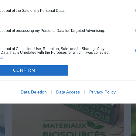
r du site.
Il est recommandé de planter des espèces
ortes périodes d’humidité
. La présence de gros arbres à
 opt-out of the Sale of my Personal Data.
isation des roches et de fissures des matériaux.
adopter » de la maison enterrée !
 opt-out of processing my Personal Data for Targeted Advertising.
 opt-out of Collection, Use, Retention, Sale, and/or Sharing of my
Data that Is Unrelated with the Purposes for which it was collected.
ut
AUTRES ARTICLES SUR LE MÊME SUJET
CONFIRM
Data Deletion
Data Access
Privacy Policy