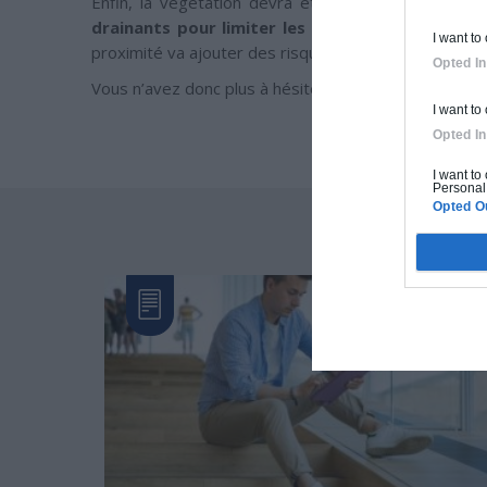
Enfin, la végétation devra être très réduite autou
drainants pour limiter les risques en cas de f
I want to
proximité va ajouter des risques potentiels de fragil
Opted In
Vous n’avez donc plus à hésiter, devenez un « early 
I want to
Opted In
I want to
Personal 
Opted O