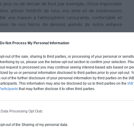
e jeux ou de terrain de foot par exemple, chose impossible
 donc attiser l’intérêt de tous vos amis et de nombreuses
lir une maison à l’atmosphère rassurante, confortable et
tations de nos héros de dessins animés de notre enfance
Do Not Process My Personal Information
n place si vous
optez pour un système d’étanchéité
 opt-out of the sale, sharing to third parties, or processing of your personal or sensit
a stocker dans un réservoir souterrain qui pourra ensuite
dvertising by us, please use the below opt-out section to confirm your selection. Ple
e potentiel gain en eau est donc un avantage à prendre en
t-out request is processed you may continue seeing interest-based ads based on pe
ilized by us or personal information disclosed to third parties prior to your opt-out.
oût pourra être conséquente et rendre ce choix atypique et
-out of the further disclosure of your personal information by third parties on the IAB’
ticipants. This information may also be disclosed by us to third parties on the
IAB’
articipants
that may further disclose it to other third parties.
 le critère important, l’examen d’un site potentiel de
évaluer pour choisir le site où l’on va
construire sa maison
 Data Processing Opt Outs
on, la nappe phréatique et le type de sol jouent tous un rôle
ginales.
 opt-out of the Sharing of my personal data.