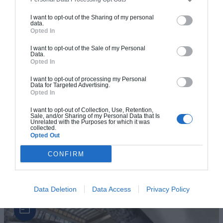
I want to opt-out of the Sharing of my personal
data.
Opted In
I want to opt-out of the Sale of my Personal
Data.
Opted In
I want to opt-out of processing my Personal
Data for Targeted Advertising.
Opted In
I want to opt-out of Collection, Use, Retention,
Sale, and/or Sharing of my Personal Data that Is
Unrelated with the Purposes for which it was
collected.
Exemple de rénovation de maison
Opted Out
La rénovation est la solution pour mettre au goût du jour
CONFIRM
votre habitation sans se ruiner. Chez Archionline, nous
sommes(...)
Data Deletion
Data Access
Privacy Policy