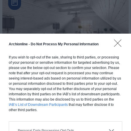
Archionline -
Do Not Process My Personal Information
If you wish to opt-out of the sale, sharing to third parties, or processing
of your personal or sensitive information for targeted advertising by us,
please use the below opt-out section to confirm your selection. Please
Idées relooking chambre
note that after your opt-out request is processed you may continue
Envie de changement de déco dans votre chambre à coucher ?
seeing interest-based ads based on personal information utilized by us
or personal information disclosed to third parties prior to your opt-out.
Il suffit de pas grand chose pour renouveler l’atmosphè(...)
You may separately opt-out of the further disclosure of your personal
information by third parties on the IAB’s list of downstream participants.
This information may also be disclosed by us to third parties on the
IAB’s List of Downstream Participants
that may further disclose it to
other third parties.
AUTRES ARTICLES QUI POURRAIENT AUSSI
VOUS INTÉRESSER
Personal Data Processing Opt Outs