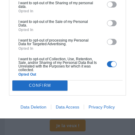
I want to opt-out of the Sharing of my personal
data.
Je la veux !
Opted In
I want to opt-out of the Sale of my Personal
Data.
Opted In
I want to opt-out of processing my Personal
Construction BBC
Data for Targeted Advertising.
Opted In
Chiffrage estimatif pour : Fondations et normes
I want to opt-out of Collection, Use, Retention,
standards. Construction en bloc coffrant isolant
Sale, and/or Sharing of my Personal Data that Is
Unrelated with the Purposes for which it was
(RT 2020). Finitions haut de gamme. Le prix "clé
collected.
Opted Out
en main" inclut le gros oeuvre et le second
oeuvre (cuisine, peinture, sols...), mais exclut
CONFIRM
piscine, jardin et clôture.
À partir de
358 000€ TTC
Data Deletion
Data Access
Privacy Policy
Je la veux !