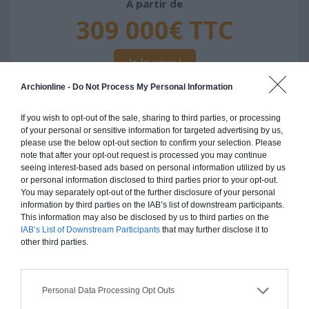
À partir de
309 000€ TTC
Je la veux !
Archionline -
Do Not Process My Personal Information
If you wish to opt-out of the sale, sharing to third parties, or processing
of your personal or sensitive information for targeted advertising by us,
Construction ossature bois
please use the below opt-out section to confirm your selection. Please
note that after your opt-out request is processed you may continue
Chiffrage estimatif pour : Fondations et normes
seeing interest-based ads based on personal information utilized by us
or personal information disclosed to third parties prior to your opt-out.
standards. Construction en ossature bois isolé.
You may separately opt-out of the further disclosure of your personal
Finitions haut de gamme. Le prix "clé en main"
information by third parties on the IAB’s list of downstream participants.
inclut le gros oeuvre et le second oeuvre (cuisine,
This information may also be disclosed by us to third parties on the
IAB’s List of Downstream Participants
that may further disclose it to
peinture, sols...), mais exclut piscine, jardin et
other third parties.
clôture.
À partir de
309 000€ TTC
Personal Data Processing Opt Outs