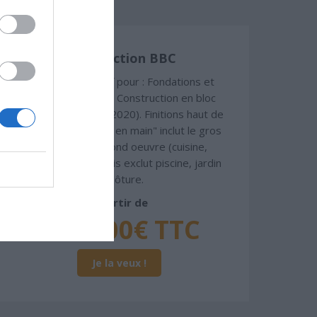
Construction BBC
Chiffrage estimatif pour : Fondations et
normes standards. Construction en bloc
coffrant isolant (RT 2020). Finitions haut de
gamme. Le prix "clé en main" inclut le gros
oeuvre et le second oeuvre (cuisine,
peinture, sols...), mais exclut piscine, jardin
et clôture.
À partir de
793 000€ TTC
Je la veux !