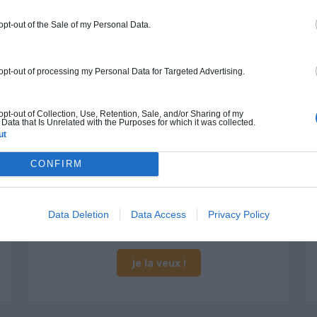
 opt-out of the Sale of my Personal Data.
Construction ossature bois
 opt-out of processing my Personal Data for Targeted Advertising.
Chiffrage estimatif pour : Fondations et
normes standards. Construction en
ossature bois isolé. Finitions haut de
 opt-out of Collection, Use, Retention, Sale, and/or Sharing of my
Data that Is Unrelated with the Purposes for which it was collected.
gamme. Le prix "clé en main" inclut le gros
ut
oeuvre et le second oeuvre (cuisine,
peinture, sols...), mais exclut piscine, jardin
CONFIRM
et clôture.
À partir de
Data Deletion
Data Access
Privacy Policy
684 000€ TTC
Je la veux !