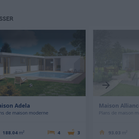
SSER
ison Adela
Maison Allianc
ans de maison moderne
Plans de maison 
188.04
m²
4
3
93.03
m²