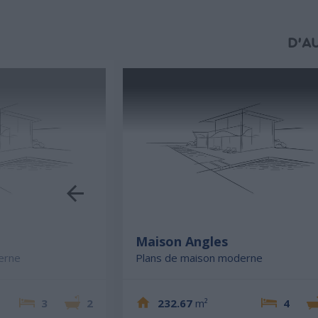
D'A
Maison Angles
erne
Plans de maison moderne
3
2
232.67
m²
4