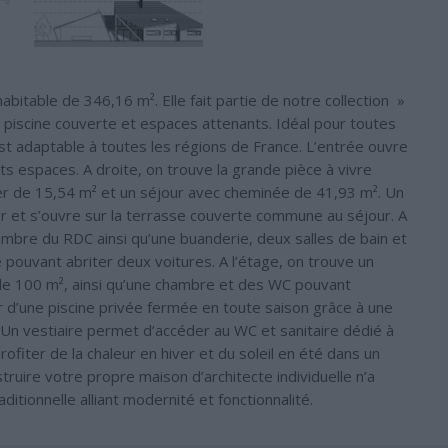
abitable de 346,16 m². Elle fait partie de notre collection »
iscine couverte et espaces attenants. Idéal pour toutes
est adaptable à toutes les régions de France. L’entrée ouvre
s espaces. A droite, on trouve la grande pièce à vivre
er de 15,54 m² et un séjour avec cheminée de 41,93 m². Un
r et s’ouvre sur la terrasse couverte commune au séjour. A
ambre du RDC ainsi qu’une buanderie, deux salles de bain et
pouvant abriter deux voitures. A l’étage, on trouve un
e 100 m², ainsi qu’une chambre et des WC pouvant
er d’une piscine privée fermée en toute saison grâce à une
 Un vestiaire permet d’accéder au WC et sanitaire dédié à
ofiter de la chaleur en hiver et du soleil en été dans un
ruire votre propre maison d’architecte individuelle n’a
itionnelle alliant modernité et fonctionnalité.