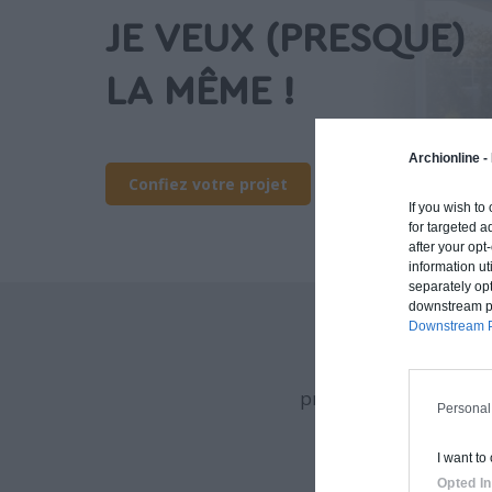
JE VEUX (PRESQUE)
LA MÊME !
Archionline -
Confiez votre projet
If you wish to
for targeted a
after your op
information ut
separately opt
downstream par
Downstream P
Archionline vous of
procédé constructif et
Personal
I want to
Opted In