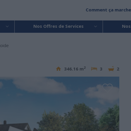
Comment ça marche
Nos Offres de Services
Nos
oide
2
346.16 m
3
2