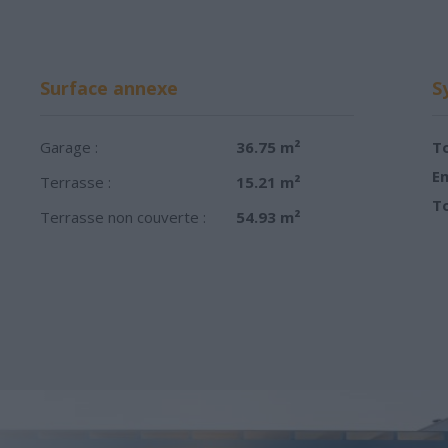
Surface annexe
S
Garage :
36.75 m²
To
Em
Terrasse :
15.21 m²
To
Terrasse non couverte :
54.93 m²