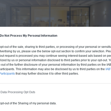
Do Not Process My Personal Information
 opt-out of the sale, sharing to third parties, or processing of your personal or sensit
dvertising by us, please use the below opt-out section to confirm your selection. Ple
t-out request is processed you may continue seeing interest-based ads based on pe
ilized by us or personal information disclosed to third parties prior to your opt-out.
-out of the further disclosure of your personal information by third parties on the IAB’
ticipants. This information may also be disclosed by us to third parties on the
IAB’
articipants
that may further disclose it to other third parties.
BUDGET ET PROCÉDÉ
fre un chiffrage estimatif pour la construction de cette m
 du type de livraison souhaité : auto-construction, clos co
 Data Processing Opt Outs
d'air) ou clé en main.
 opt-out of the Sharing of my personal data.
Auto-construction
Clos couvert
Clé en main