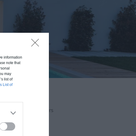
ive information
ase note that
rsonal
 You may
s list of
s List of
aison en fonction du
uvert (hors d'eau, hors