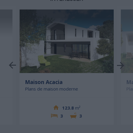
Maison Acacia
Ma
Plans de maison moderne
Pl
123.8
m²
3
3