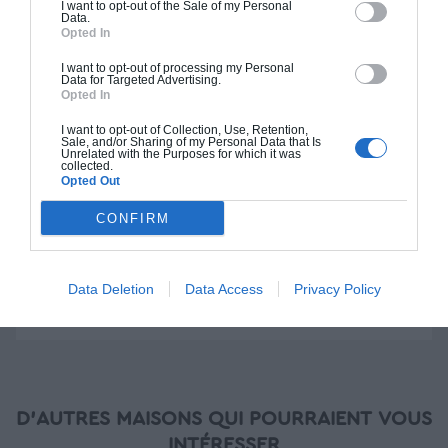
I want to opt-out of the Sale of my Personal
Construction BBC
Data.
Opted In
Chiffrage estimatif pour : Fondations et normes
I want to opt-out of processing my Personal
standards. Construction en bloc coffrant isolant
Data for Targeted Advertising.
Opted In
(RT 2020). Finitions haut de gamme. Le prix "clé
en main" inclut le gros oeuvre et le second
I want to opt-out of Collection, Use, Retention,
oeuvre (cuisine, peinture, sols...), mais exclut
Sale, and/or Sharing of my Personal Data that Is
Unrelated with the Purposes for which it was
piscine, jardin et clôture.
collected.
Opted Out
À partir de
CONFIRM
262 000€ TTC
Je la veux !
Data Deletion
Data Access
Privacy Policy
D'AUTRES MAISONS QUI POURRAIENT VOUS
INTÉRESSER