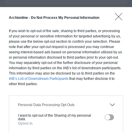
Archionline -
Do Not Process My Personal Information
Construction ossature bois
If you wish to opt-out of the sale, sharing to third parties, or processing
Chiffrage estimatif pour : Fondations et normes
of your personal or sensitive information for targeted advertising by us,
standards. Construction en ossature bois isolé.
please use the below opt-out section to confirm your selection. Please
Finitions haut de gamme. Le prix "clé en main"
note that after your opt-out request is processed you may continue
seeing interest-based ads based on personal information utilized by us
inclut le gros oeuvre et le second oeuvre (cuisine,
or personal information disclosed to third parties prior to your opt-out.
peinture, sols...), mais exclut piscine, jardin et
You may separately opt-out of the further disclosure of your personal
clôture.
information by third parties on the IAB’s list of downstream participants.
This information may also be disclosed by us to third parties on the
À partir de
IAB’s List of Downstream Participants
that may further disclose it to
228 000€ TTC
other third parties.
Je la veux !
Personal Data Processing Opt Outs
I want to opt-out of the Sharing of my personal
data.
Opted In