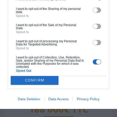
162 000€ TTC
I want to opt-out of the Sharing of my personal
data.
Opted In
Je la veux !
I want to opt-out of the Sale of my Personal
Data.
Opted In
I want to opt-out of processing my Personal
Data for Targeted Advertising.
Opted In
Construction BBC
I want to opt-out of Collection, Use, Retention,
Chiffrage estimatif pour : Fondations et normes
Sale, and/or Sharing of my Personal Data that Is
Unrelated with the Purposes for which it was
standards. Construction en bloc coffrant isolant
collected.
Opted Out
(RT 2020). Finitions haut de gamme. Le prix "clé
en main" inclut le gros oeuvre et le second
CONFIRM
oeuvre (cuisine, peinture, sols...), mais exclut
piscine, jardin et clôture.
À partir de
Data Deletion
Data Access
Privacy Policy
188 000€ TTC