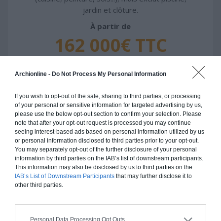
jardin et clôture.
À partir de
162 000€ TTC
Je la veux !
Archionline -
Do Not Process My Personal Information
If you wish to opt-out of the sale, sharing to third parties, or processing
of your personal or sensitive information for targeted advertising by us,
please use the below opt-out section to confirm your selection. Please
note that after your opt-out request is processed you may continue
Construction ossature bois
seeing interest-based ads based on personal information utilized by us
or personal information disclosed to third parties prior to your opt-out.
Chiffrage estimatif pour : Fondations et normes
You may separately opt-out of the further disclosure of your personal
standards. Construction en ossature bois isolé.
information by third parties on the IAB’s list of downstream participants.
Finitions haut de gamme. Le prix "clé en main"
This information may also be disclosed by us to third parties on the
IAB’s List of Downstream Participants
that may further disclose it to
inclut le gros oeuvre et le second oeuvre (cuisine,
other third parties.
peinture, sols...), mais exclut piscine, jardin et
clôture.
À partir de
Personal Data Processing Opt Outs