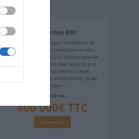
Construction BBC
Chiffrage estimatif pour : Fondations et
normes standards. Construction en bloc
coffrant isolant (RT 2020). Finitions haut de
gamme. Le prix "clé en main" inclut le gros
oeuvre et le second oeuvre (cuisine,
peinture, sols...), mais exclut piscine, jardin
et clôture.
À partir de
406 000€ TTC
Je la veux !