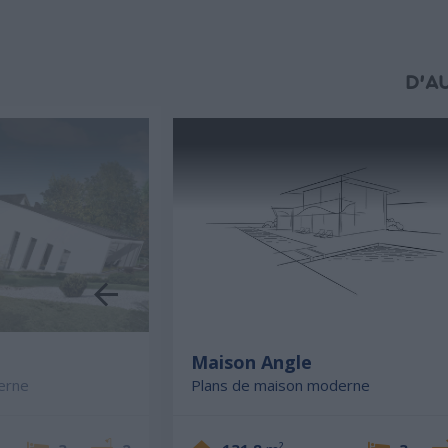
D'A
e
Maison Angle
erne
Plans de maison moderne