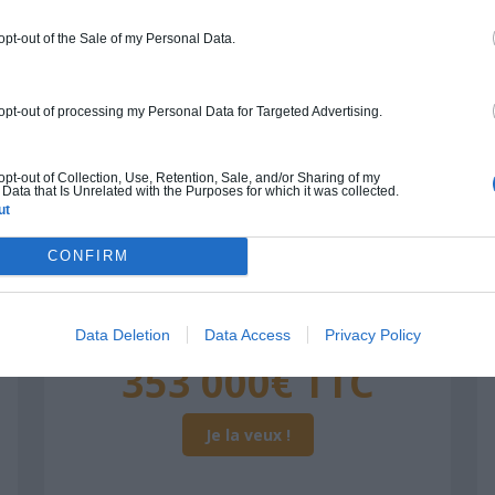
Auto-construction
Clos couvert
Clé en main
 opt-out of the Sale of my Personal Data.
Construction ossature bois
 opt-out of processing my Personal Data for Targeted Advertising.
Chiffrage estimatif pour : Fondations et
normes standards. Construction en
 opt-out of Collection, Use, Retention, Sale, and/or Sharing of my
Data that Is Unrelated with the Purposes for which it was collected.
ossature bois isolé. Finitions haut de
ut
gamme. Le prix "clé en main" inclut le gros
oeuvre et le second oeuvre (cuisine,
CONFIRM
peinture, sols...), mais exclut piscine, jardin
et clôture.
Data Deletion
Data Access
Privacy Policy
À partir de
353 000€ TTC
Je la veux !