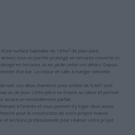
d’une surface habitable de 169m² de plain-pied.
us arrivez sous un porche prolongé en terrasse couverte et
aménagé en terrasse ou en jardin selon vos désirs. Depuis
émentée d’un bar. Le séjour et salle à manger viennent
de nuit. Les deux chambres pour enfant de 9,4m² sont
eau ou de jeux. Cette pièce se trouve au calme et permet
ur assure un ensoleillement parfait.
attenant à l’entrée et vous permet d’y loger deux autos.
chitecte pour la construction de votre propre maison
cte et les bons professionnels pour réaliser votre projet