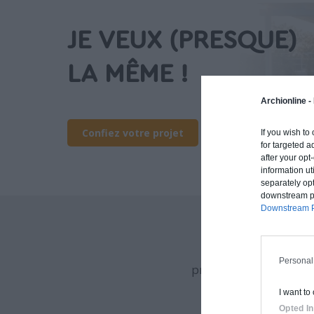
JE VEUX (PRESQUE)
LA MÊME !
Archionline -
Confiez votre projet
If you wish to
for targeted a
after your op
information ut
separately opt
downstream par
Downstream P
Archionline vous of
Personal
procédé constructif et
I want to
Opted In