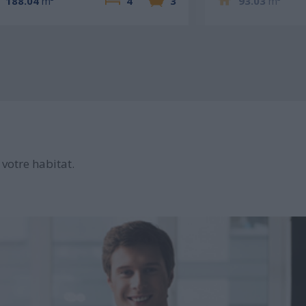
188.04
m²
4
3
93.03
m²
votre habitat.