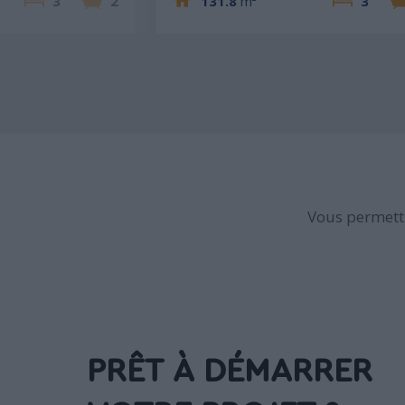
3
2
131.8
m²
3
Vous permettr
PRÊT À DÉMARRER