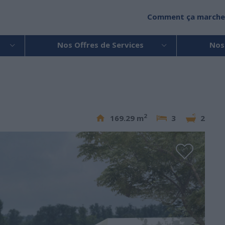
Comment ça marche
Nos Offres de Services
Nos
2
169.29 m
3
2