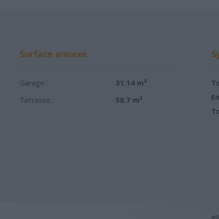
Surface annexe
S
Garage :
31.14 m²
To
Em
Terrasse :
58.7 m²
To