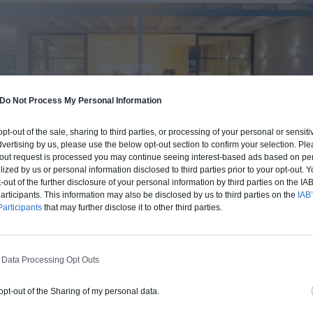
Do Not Process My Personal Information
 opt-out of the sale, sharing to third parties, or processing of your personal or sensit
dvertising by us, please use the below opt-out section to confirm your selection. Ple
t-out request is processed you may continue seeing interest-based ads based on pe
ilized by us or personal information disclosed to third parties prior to your opt-out.
-out of the further disclosure of your personal information by third parties on the IAB’
ticipants. This information may also be disclosed by us to third parties on the
IAB’
articipants
that may further disclose it to other third parties.
BUDGET ET PROCÉDÉ
fre un chiffrage estimatif pour la construction de cette m
 Data Processing Opt Outs
 du type de livraison souhaité : auto-construction, clos co
d'air) ou clé en main.
 opt-out of the Sharing of my personal data.