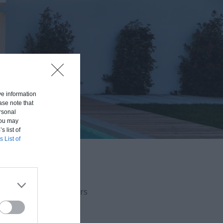
ive information
ase note that
rsonal
 You may
s list of
s List of
aison en fonction du
uvert (hors d'eau, hors