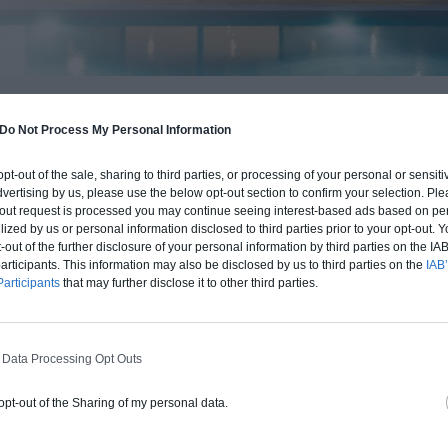
BUDGET ET PROCÉDÉ
Do Not Process My Personal Information
fre un chiffrage estimatif pour la construction de cette m
 opt-out of the sale, sharing to third parties, or processing of your personal or sensit
 du type de livraison souhaité : auto-construction, clos co
dvertising by us, please use the below opt-out section to confirm your selection. Ple
d'air) ou clé en main.
t-out request is processed you may continue seeing interest-based ads based on pe
ilized by us or personal information disclosed to third parties prior to your opt-out.
-out of the further disclosure of your personal information by third parties on the IAB’
Auto-construction
Clos couvert
Clé en main
ticipants. This information may also be disclosed by us to third parties on the
IAB’
articipants
that may further disclose it to other third parties.
Construction ossature bois
 Data Processing Opt Outs
Chiffrage estimatif pour : Fondations et
normes standards. Construction en
 opt-out of the Sharing of my personal data.
ossature bois isolé. Finitions haut de