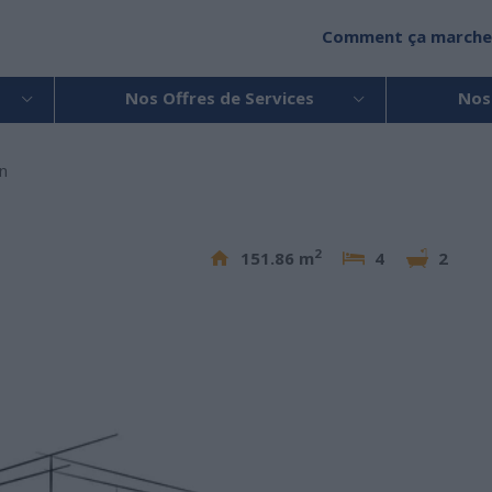
Comment ça marche
Nos Offres de Services
Nos
n
2
151.86 m
4
2