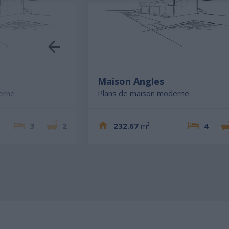
Maison Angles
erne
Plans de maison moderne
3
2
232.67
m²
4