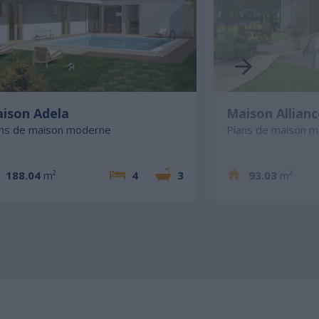
ison Adela
Maison Allianc
ans de maison moderne
Plans de maison 
188.04
m²
4
3
93.03
m²