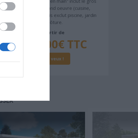
gamme. Le prix "clé en main" inclut le gros
oeuvre et le second oeuvre (cuisine,
peinture, sols...), mais exclut piscine, jardin
et clôture.
À partir de
341 000€ TTC
Je la veux !
SSER