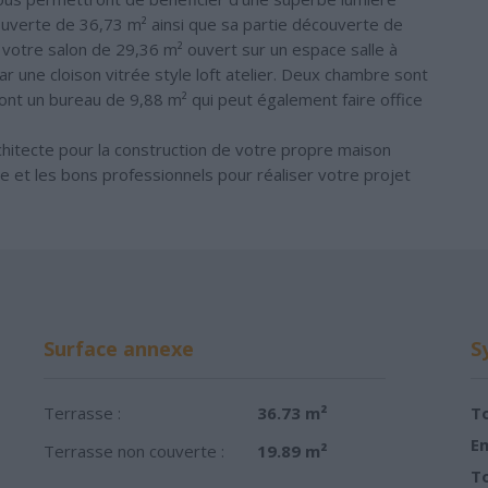
couverte de 36,73 m² ainsi que sa partie découverte de
 votre salon de 29,36 m² ouvert sur un espace salle à
 une cloison vitrée style loft atelier. Deux chambre sont
ont un bureau de 9,88 m² qui peut également faire office
chitecte pour la construction de votre propre maison
cte et les bons professionnels pour réaliser votre projet
Surface annexe
S
Terrasse :
36.73 m²
To
Em
Terrasse non couverte :
19.89 m²
To