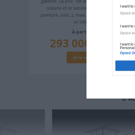
gamme. Le prix "clé en main" inclut le gros
I want to
oeuvre et le second oeuvre (cuisine,
Opted In
peinture, sols...), mais exclut piscine, jardin
et clôture.
I want to
À partir de
Opted In
293 000€ TTC
I want to
Personal 
Opted O
Je la veux !
D'A