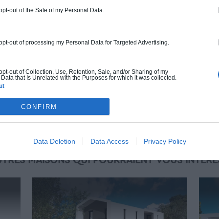
gamme. Le prix "clé en main" inclut le gros
 opt-out of the Sale of my Personal Data.
oeuvre et le second oeuvre (cuisine,
peinture, sols...), mais exclut piscine, jardin
et clôture.
 opt-out of processing my Personal Data for Targeted Advertising.
À partir de
293 000€ TTC
 opt-out of Collection, Use, Retention, Sale, and/or Sharing of my
Data that Is Unrelated with the Purposes for which it was collected.
ut
Je la veux !
CONFIRM
Data Deletion
Data Access
Privacy Policy
UTRES MAISONS QUI POURRAIENT VOUS INTÉRE